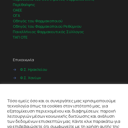
Περίθαλψης
ΟΑΕΕ
ΟΓΑ
Οδηγός του Φαρμακοποιού
Οδηγός του Φαρμακοποιού Ρεθύμνου
Πανελλήνιος Φαρμακευτικός Σύλλογος
ΤΑΠ ΟΤΕ
Επικοινωνία
→
Φ.Σ. Ηρακλείου
→
Φ.Σ. Χανίων
→
Φ.Σ. Ρεθύμνου
Cookies
→
Φ.Σ. Λασιθίου
Τόσο εμείς όσο και οι συνεργάτες μας χρησιμοποιούμε
τεχνολογία όπως τα cookies στον ιστότοπό μας, για
εξατομίκευση περιεχομένου και διαφημίσεων, παροχή
λειτουργιών μέσων κοινωνικής δικτύωσης και ανάλυση
των δεδομένων επισκεπτών μας. Κάντε κλικ παρακάτω για
να επιβεβαιώσετε ότι συμφωνείτε με τη χρήση αυτής της