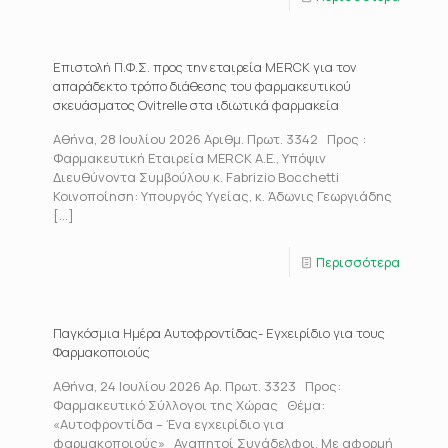
Επιστολή Π.Φ.Σ. προς την εταιρεία MERCK για τον
απαράδεκτο τρόπο διάθεσης του φαρμακευτικού
σκευάσματος Ovitrelle στα ιδιωτικά φαρμακεία
Αθήνα, 28 Ιουλίου 2026 Αριθμ. Πρωτ. 3342 Προς :
Φαρμακευτική Εταιρεία MERCK Α.Ε., Υπόψιν
Διευθύνοντα Συμβούλου κ. Fabrizio Bocchetti
Κοινοποίηση: Υπουργός Υγείας, κ. Άδωνις Γεωργιάδης
[…]
Περισσότερα
Παγκόσμια Ημέρα Αυτοφροντίδας- Εγχειρίδιο για τους
Φαρμακοποιούς
Αθήνα, 24 Ιουλίου 2026 Αρ. Πρωτ. 3323 Προς:
Φαρμακευτικό Σύλλογοι της Χώρας Θέμα:
«Αυτοφροντίδα – Ένα εγχειρίδιο για
φαρμακοποιούς» Αγαπητοί Συνάδελφοι, Με αφορμή