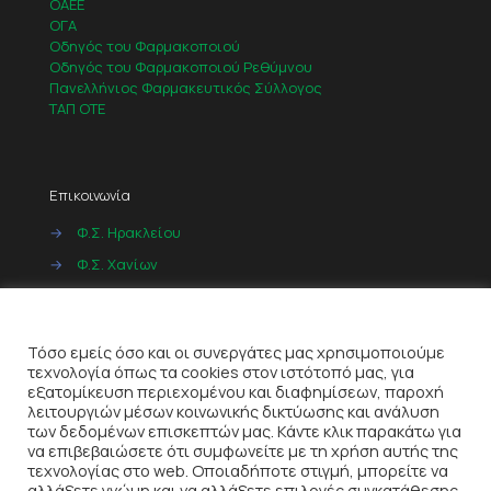
ΟΑΕΕ
ΟΓΑ
Οδηγός του Φαρμακοποιού
Οδηγός του Φαρμακοποιού Ρεθύμνου
Πανελλήνιος Φαρμακευτικός Σύλλογος
ΤΑΠ ΟΤΕ
Επικοινωνία
→
Φ.Σ. Ηρακλείου
→
Φ.Σ. Χανίων
→
Φ.Σ. Ρεθύμνου
Cookies
→
Φ.Σ. Λασιθίου
Τόσο εμείς όσο και οι συνεργάτες μας χρησιμοποιούμε
τεχνολογία όπως τα cookies στον ιστότοπό μας, για
εξατομίκευση περιεχομένου και διαφημίσεων, παροχή
λειτουργιών μέσων κοινωνικής δικτύωσης και ανάλυση
των δεδομένων επισκεπτών μας. Κάντε κλικ παρακάτω για
να επιβεβαιώσετε ότι συμφωνείτε με τη χρήση αυτής της
τεχνολογίας στο web. Οποιαδήποτε στιγμή, μπορείτε να
αλλάξετε γνώμη και να αλλάξετε επιλογές συγκατάθεσης,