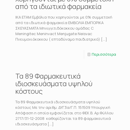
από τα ιδιωτικά φαρμακεία
ΙΚΑ ΕΤΑΜ Εμβόλια που χορηγούνται με 0% συμμετοχή
από τα ιδιωτικά φαρμακεία ΕΜΒΟΛΙΑ ΕΜΠΟΡΙΚΑ
ΣΚΕΥΑΣΜΑΤΑ Μηνιγγιτιδόκοκκου ομάδας C
Meningitec Meninvact Menjugate Neisvac
Πνευμονιόκοκκου ( επταδύναμο παιδιατρικό)
[…]
Περισσότερα
Τα 89 Φαρμακευτικά
ιδιοσκευάσματα υψηλού
κόστους
Τα 89 Φαρμακευτικά ιδιοσκευάσματα υψηλού
κόστους Με την αριθμ. ΔΥΓ3α/Γ.Π. 151509 Υπουργική
Απόφαση η οποία εμφανίζεται στο ΦΕΚ Β. Αρ.Φύλλου
2717/31-12-2008 καθορίζονται τα 89 φαρμακευτικά
ιδιοσκευάσματα
[…]