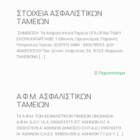
ΣΤΟΙΧΕΙΑ ΑΣΦΑΛΙΣΤΙΚΩΝ
ΤΑΜΕΙΩΝ
ΣΗΜΕΙΩΣΗ: Τα Ασφαλιστικά Ταμεία ΟΓΑ,ΟΠΑΔ-ΤΥΔΚΥ
ΕΧΟΥΝ ΚΑΤΑΡΓΗΘΕΙ. 1. Εθνικός Οργανισμός Παροχής
Υπηρεσιών Υγείας (ΕΟΠΥΥ) ΑΦΜ : 997478553, ΔΟΥ :
ΑΜΑΡΟΥΣΙΟΥ Ταχ. Δ/νση: Κηφισίας 39, 15123, Μαρούσι
ΤΗΛΕΦΩΝΑ
[…]
Περισσότερα
Α.Φ.Μ. ΑΣΦΑΛΙΣΤΙΚΩΝ
ΤΑΜΕΙΩΝ
ΤΑ Α.Φ.Μ. ΤΩΝ ΑΣΦΑΛΙΣΤΙΚΩΝ ΤΑΜΕΙΩΝ ΟΝΟΜΑΣΙΑ
Α.Φ.Μ. Δ.Ο.Υ. Ι.Κ.Α. 090003373 ΙΣΤ’ ΑΘΗΝΩΝ Ο.Γ.Α.
090037978 Α’ ΑΘΗΝΩΝ ΔΗΜΟΣΙΟ (Ο.Π.Α.Δ.) 099793113
ΙΑ’ ΑΘΗΝΩΝ Ο.Α.Ε.Ε. 998554158 Δ’ ΑΘΗΝΩΝ Τ.Υ.Δ.Κ.Υ.
[…]