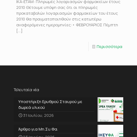
ΙΚΑ-ΕΤΑΜ: Πληρωμές λογαριασμών φαρμακείων έτους
2010 Θέτουμε υπόψη σας ότι οι πληρωμές
προκαταβολών λογαριασμών φαρμακείων του έτους
2010 θα πραγματοποιηθούν στις κατωτέρω
αναφερόμενες ημερομηνίες:• ΦΕΒΡΟΥΑΡΙΟΣ Πέμπτη
[…]
Περισσότερα
Τελευταία νέα
Υποστήριξη Ερυθρού Σταυρού με
δωρεά υλικού
31 Ιουλίου, 2026
Άρθρο για Μη.Συ.Φα.
23 Ιουνίου, 2026