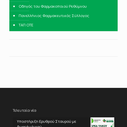
Οδηγός του Φαρμακοποιού Ρεθύμνου
Πανελλήνιος Φαρμακευτικός Σύλλογος
ΤΑΠ ΟΤΕ
Τελευταία νέα
Υποστήριξη Ερυθρού Σταυρού με
δωρεά υλικού