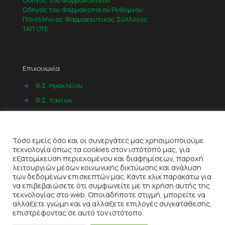
Οδηγός του Φαρμακοποιού
Οδηγός του Φαρμακοποιού Ρεθύμνου
Πανελλήνιος Φαρμακευτικός Σύλλογος
ΤΑΠ ΟΤΕ
Επικοινωνία
→
Φ.Σ. Ηρακλείου
→
Φ.Σ. Χανίων
→
Φ.Σ. Ρεθύμνου
Cookies
→
Φ.Σ. Λασιθίου
Τόσο εμείς όσο και οι συνεργάτες μας χρησιμοποιούμε
τεχνολογία όπως τα cookies στον ιστότοπό μας, για
εξατομίκευση περιεχομένου και διαφημίσεων, παροχή
λειτουργιών μέσων κοινωνικής δικτύωσης και ανάλυση
των δεδομένων επισκεπτών μας. Κάντε κλικ παρακάτω για
να επιβεβαιώσετε ότι συμφωνείτε με τη χρήση αυτής της
τεχνολογίας στο web. Οποιαδήποτε στιγμή, μπορείτε να
αλλάξετε γνώμη και να αλλάξετε επιλογές συγκατάθεσης,
© 2022
ITeQ AE
| All Rights Reserved |
Όροι Χρήσης
|
επιστρέφοντας σε αυτό τον ιστότοπο.
Πολιτική Απορρήτου