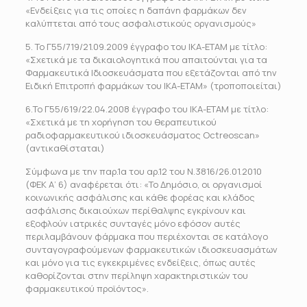
«Ενδείξεις για τις οποίες η δαπάνη φαρμάκων δεν
καλύπτεται από τους ασφαλιστικούς οργανισμούς»
5. Το Γ55/719/21.09.2009 έγγραφο του ΙΚΑ-ΕΤΑΜ με τίτλο:
«Σχετικά με τα δικαιολογητικά που απαιτούνται για τα
Φαρμακευτικά Ιδιοσκευάσματα που εξετάζονται από την
Ειδική Επιτροπή φαρμάκων του ΙΚΑ-ΕΤΑΜ» (τροποποιείται)
6.Το Γ55/619/22.04.2008 έγγραφο του ΙΚΑ-ΕΤΑΜ με τίτλο:
«Σχετικά με τη χορήγηση του θεραπευτικού
ραδιοφαρμακευτικού ιδιοσκευάσματος Octreoscan»
(αντικαθίσταται)
Σύμφωνα με την παρ.1α του αρ.12 του Ν.3816/26.01.2010
(ΦΕΚ Α’ 6) αναφέρεται ότι: «Το Δημόσιο, οι οργανισμοί
κοινωνικής ασφάλισης και κάθε φορέας και κλάδος
ασφάλισης δικαιούχων περίθαλψης εγκρίνουν και
εξοφλούν ιατρικές συνταγές μόνο εφόσον αυτές
περιλαμβάνουν φάρμακα που περιέχονται σε κατάλογο
συνταγογραφούμενων φαρμακευτικών ιδιοσκευασμάτων
και μόνο για τις εγκεκριμένες ενδείξεις, όπως αυτές
καθορίζονται στην περίληψη χαρακτηριστικών του
φαρμακευτικού προϊόντος».