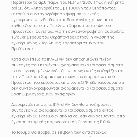
Περαιτέρω το αρ.8 παρ.4. του Ν.3457/2006 (ΦΕΚ Α’93) ρητά
ορίζει ότι «Απαγορεύεται, με ευθύνη του θεράποντος
ιατρού, η συνταγογράφηση φαρμάκων εκτός
εγκεκριμένων ενδείξεων και δοσολογίας, όπως αυτά
καθορίζονται στην Περίληψη Χαρακτηριστικών του
Προϊόντος». Συνεπώς, για τη συνταγογράφηση, ουσιώδης
είναι εκ μέρους του θεράποντος ιατρού, η γνώση της
εγκεκριμένης «Περίληψης Χαρακτηριστικών του
Προϊόντος».
Κατά συνέπεια το ΙΚΑ-ΕΤΑΜ δεν αποζημιώνει πλέον
συνταγές που περιέχουν φαρμακευτικά ιδιοσκευάσματα
εκτός εγκεκριμένων ενδείξεων, όπως αυτές καθορίζονται
στην Περίληψη Χαρακτηριστικών του φαρμακευτικού
Προϊόντος που εκδίδεται από τον Ε.Ο.Φ. Εξυπακούεται ότι
δεν συνταγογραφούνται φαρμακευτικά ιδιοσκευάσματα
βάση βιβλιογραφικών αναφορών.
Διευκρινίζεται ότι το ΙΚΑ-ΕΤΑΜ δεν θα αποζημιώνει
συνταγές για φαρμακευτικά ιδιοσκευάσματα εκτός
εγκεκριμένων ενδείξεων ακόμα και εάν συνοδεύονται από
έγκριση ατομικής παρηγορητικής θεραπείας Ε.Ο.Φ.
Το Ίδρυμα θα προβεί σε επιβολή των αντιστοίχων