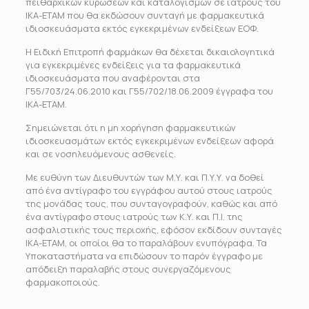
πειθαρχικών κυρώσεων και καταλογισμών σε ιατρούς του
ΙΚΑ-ΕΤΑΜ που θα εκδώσουν συνταγή με φαρμακευτικά
ιδιοσκευάσματα εκτός εγκεκριμένων ενδείξεων ΕΟΦ.
Η Ειδική Επιτροπή φαρμάκων θα δέχεται δικαιολογητικά
για εγκεκριμένες ενδείξεις για τα φαρμακευτικά
ιδιοσκευάσματα που αναφέρονται στα
Γ55/703/24.06.2010 και Γ55/702/18.06.2009 έγγραφα του
ΙΚΑ-ΕΤΑΜ.
Σημειώνεται ότι η μη χορήγηση φαρμακευτικών
ιδιοσκευασμάτων εκτός εγκεκριμένων ενδείξεων αφορά
και σε νοσηλευόμενους ασθενείς.
Με ευθύνη των Διευθυντών των Μ.Υ. και Π.Υ.Υ. να δοθεί
από ένα αντίγραφο του εγγράφου αυτού στους ιατρούς
της μονάδας τους, που συνταγογραφούν, καθώς και από
ένα αντίγραφο στους ιατρούς των Κ.Υ. και Π.Ι. της
ασφαλιστικής τους περιοχής, εφόσον εκδίδουν συνταγές
ΙΚΑ-ΕΤΑΜ, οι οποίοι θα το παραλάβουν ενυπόγραφα. Τα
Υποκαταστήματα να επιδώσουν το παρόν έγγραφο με
απόδειξη παραλαβής στους συνεργαζόμενους
φαρμακοποιούς.