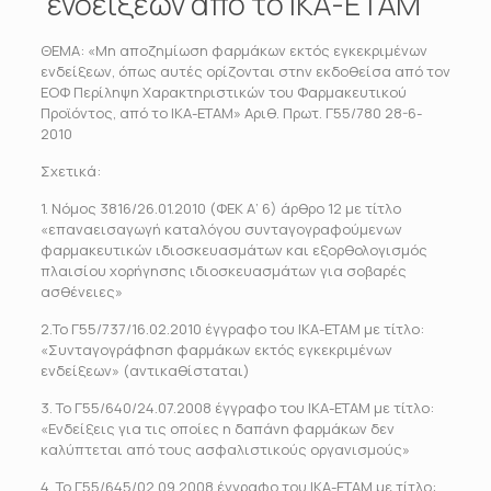
ενδείξεων από το ΙΚΑ-ΕΤΑΜ
ΘΕΜΑ: «Μη αποζημίωση φαρμάκων εκτός εγκεκριμένων
ενδείξεων, όπως αυτές ορίζονται στην εκδοθείσα από τον
ΕΟΦ Περίληψη Χαρακτηριστικών του Φαρμακευτικού
Προϊόντος, από το ΙΚΑ-ΕΤΑΜ» Αριθ. Πρωτ. Γ55/780 28-6-
2010
Σχετικά:
1. Νόμος 3816/26.01.2010 (ΦΕΚ Α’ 6) άρθρο 12 με τίτλο
«επαναεισαγωγή καταλόγου συνταγογραφούμενων
φαρμακευτικών ιδιοσκευασμάτων και εξορθολογισμός
πλαισίου χορήγησης ιδιοσκευασμάτων για σοβαρές
ασθένειες»
2.Το Γ55/737/16.02.2010 έγγραφο του ΙΚΑ-ΕΤΑΜ με τίτλο:
«Συνταγογράφηση φαρμάκων εκτός εγκεκριμένων
ενδείξεων» (αντικαθίσταται)
3. Το Γ55/640/24.07.2008 έγγραφο του ΙΚΑ-ΕΤΑΜ με τίτλο:
«Ενδείξεις για τις οποίες η δαπάνη φαρμάκων δεν
καλύπτεται από τους ασφαλιστικούς οργανισμούς»
4. Το Γ55/645/02.09.2008 έγγραφο του ΙΚΑ-ΕΤΑΜ με τίτλο: