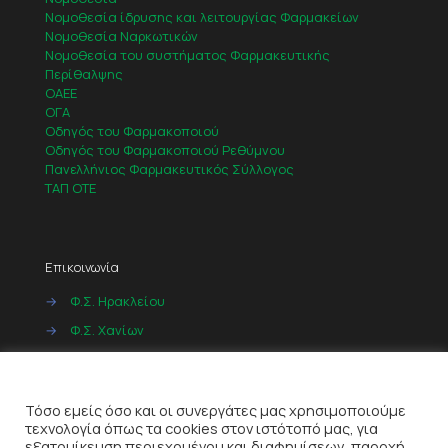
Νομοθεσία ίδρυσης και λειτουργίας Φαρμακείων
Νομοθεσία Ναρκωτικών
Νομοθεσία του συστήματος Φαρμακευτικής
Περίθαλψης
ΟΑΕΕ
ΟΓΑ
Οδηγός του Φαρμακοποιού
Οδηγός του Φαρμακοποιού Ρεθύμνου
Πανελλήνιος Φαρμακευτικός Σύλλογος
ΤΑΠ ΟΤΕ
Επικοινωνία
→
Φ.Σ. Ηρακλείου
→
Φ.Σ. Χανίων
→
Φ.Σ. Ρεθύμνου
Cookies
→
Φ.Σ. Λασιθίου
Τόσο εμείς όσο και οι συνεργάτες μας χρησιμοποιούμε
τεχνολογία όπως τα cookies στον ιστότοπό μας, για
εξατομίκευση περιεχομένου και διαφημίσεων, παροχή