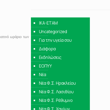
IKA-ETAM
Uncategorized
ατινό ωράριο των
Για την υγεία σου
Διάφορα
Εκδηλώσεις
ΕΟΠΥΥ
Νέα
Νέα Φ.Σ. Ηρακλείου
Νέα Φ.Σ. Λασιθίου
Νέα Φ.Σ. Ρέθυμνο
Νέα Φ.Σ. Χανίων