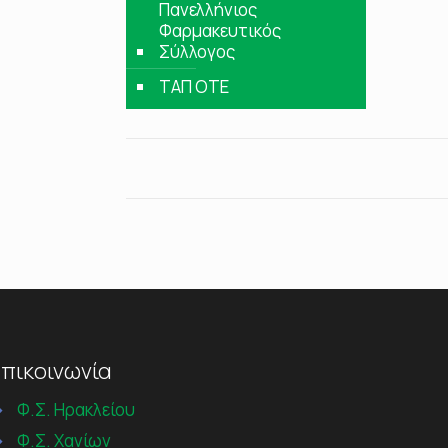
Πανελλήνιος
Φαρμακευτικός
Σύλλογος
ΤΑΠ ΟΤΕ
πικοινωνία
→
Φ.Σ. Ηρακλείου
→
Φ.Σ. Χανίων