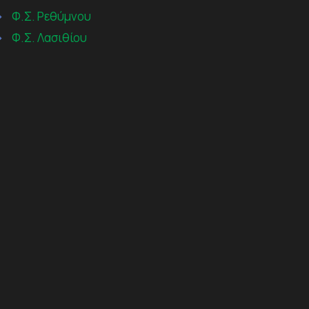
→
Φ.Σ. Ρεθύμνου
→
Φ.Σ. Λασιθίου