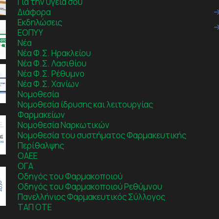
Για την υγεία σου
Διάφορα
Εκδηλώσεις
ΕΟΠΥΥ
Νέα
Νέα Φ.Σ. Ηρακλείου
Νέα Φ.Σ. Λασιθίου
Νέα Φ.Σ. Ρέθυμνο
Νέα Φ.Σ. Χανίων
Νομοθεσία
Νομοθεσία ίδρυσης και λειτουργίας
Φαρμακείων
Νομοθεσία Ναρκωτικών
Νομοθεσία του συστήματος Φαρμακευτικής
Περίθαλψης
ΟΑΕΕ
ΟΓΑ
Οδηγός του Φαρμακοποιού
Οδηγός του Φαρμακοποιού Ρεθύμνου
Πανελλήνιος Φαρμακευτικός Σύλλογος
ΤΑΠ ΟΤΕ