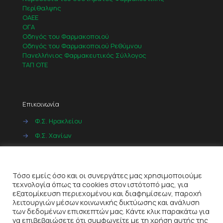
Περίθαλψης
ΟΑΕΕ
ΟΓΑ
Οδηγός του Φαρμακοποιού
Οδηγός του Φαρμακοποιού Ρεθύμνου
Πανελλήνιος Φαρμακευτικός Σύλλογος
ΤΑΠ ΟΤΕ
Επικοινωνία
→
Φ.Σ. Ηρακλείου
→
Φ.Σ. Χανίων
→
Φ.Σ. Ρεθύμνου
Cookies
→
Φ.Σ. Λασιθίου
Τόσο εμείς όσο και οι συνεργάτες μας χρησιμοποιούμε
τεχνολογία όπως τα cookies στον ιστότοπό μας, για
εξατομίκευση περιεχομένου και διαφημίσεων, παροχή
λειτουργιών μέσων κοινωνικής δικτύωσης και ανάλυση
των δεδομένων επισκεπτών μας. Κάντε κλικ παρακάτω για
να επιβεβαιώσετε ότι συμφωνείτε με τη χρήση αυτής της