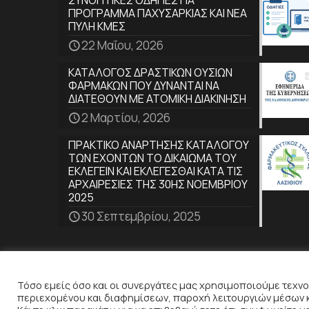
ΣΥΝΟΠΤΙΚΕΣ ΟΔΗΓΙΕΣ ΓΙΑ
ΠΡΟΓΡΑΜΜΑ ΠΑΧΥΣΑΡΚΙΑΣ ΚΑΙ ΝΕΑ
ΠΥΛΗ ΚΜΕΣ
22 Μαΐου, 2026
ΚΑΤΑΛΟΓΟΣ ΔΡΑΣΤΙΚΩΝ ΟΥΣΙΩΝ
ΦΑΡΜΑΚΩΝ ΠΟΥ ΔΥΝΑΝΤΑΙ ΝΑ
ΔΙΑΤΕΘΟΥΝ ΜΕ ΑΤΟΜΙΚΗ ΔΙΑΚΙΝΗΣΗ
2 Μαρτίου, 2026
ΠΡΑΚΤΙΚΟ ΑΝΑΡΤΗΣΗΣ ΚΑΤΑΛΟΓΟΥ
ΤΩΝ ΕΧΟΝΤΩΝ ΤΟ ΔΙΚΑΙΩΜΑ ΤΟΥ
ΕΚΛΕΓΕΙΝ ΚΑΙ ΕΚΛΕΓΕΣΘΑΙ ΚΑΤΑ ΤΙΣ
ΑΡΧΑΙΡΕΣΙΕΣ ΤΗΣ 30ΗΣ ΝΟΕΜΒΡΙΟΥ
2025
30 Σεπτεμβρίου, 2025
Cookies
Τόσο εμείς όσο και οι συνεργάτες μας χρησιμοποιούμε τεχνο
περιεχομένου και διαφημίσεων, παροχή λειτουργιών μέσων 
© 2022
ITeQ AE
| All Rights Reserved |
Όροι Χρή