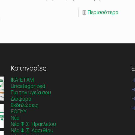
Περισσότερα
α
Κατηγορίες
Ε
IKA-ETAM
Uncategorized
Για την υγεία σου
Διάφορα
Εκδηλώσεις
ΕΟΠΥΥ
Νέα
Νέα Φ.Σ. Ηρακλείου
Νέα Φ.Σ. Λασιθίου