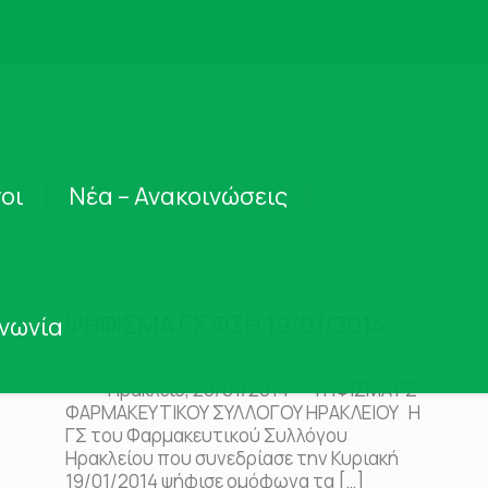
οι
Νέα – Ανακοινώσεις
ΨΗΦΙΣΜΑ ΓΣ ΦΣΗ 19/01/2014
ινωνία
Ηράκλειο, 20/01/2014 ΨΗΦΙΣΜΑ ΓΣ
ΦΑΡΜΑΚΕΥΤΙΚΟΥ ΣΥΛΛΟΓΟΥ ΗΡΑΚΛΕΙΟΥ Η
ΓΣ του Φαρμακευτικού Συλλόγου
Ηρακλείου που συνεδρίασε την Κυριακή
19/01/2014 ψήφισε ομόφωνα τα
[…]