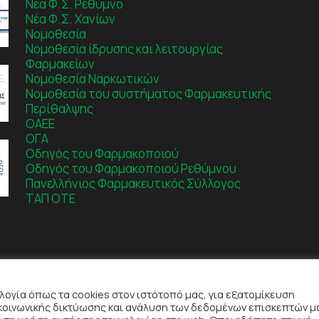
Νέα Φ.Σ. Ρέθυμνο
Νέα Φ.Σ. Χανίων
Νομοθεσία
Νομοθεσία ίδρυσης και λειτουργίας
Φαρμακείων
Νομοθεσία Ναρκωτικών
Νομοθεσία του συστήματος Φαρμακευτικής
Περίθαλψης
ΟΑΕΕ
ΟΓΑ
Οδηγός του Φαρμακοποιού
Οδηγός του Φαρμακοποιού Ρεθύμνου
Πανελλήνιος Φαρμακευτικός Σύλλογος
ΤΑΠ ΟΤΕ
λογία όπως τα cookies στον ιστότοπό μας, για εξατομίκευση
κοινωνικής δικτύωσης και ανάλυση των δεδομένων επισκεπτών μ
σης
|
Πολιτική Απορρήτου