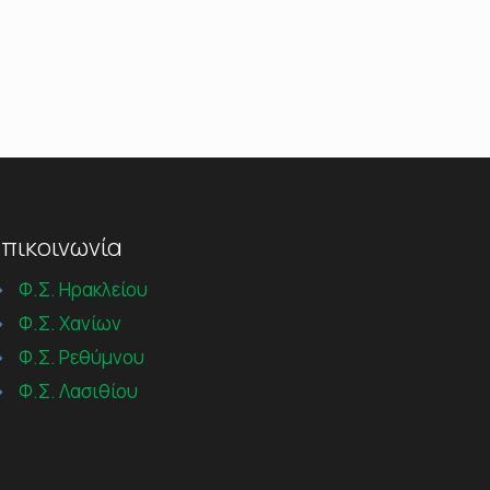
πικοινωνία
→
Φ.Σ. Ηρακλείου
→
Φ.Σ. Χανίων
→
Φ.Σ. Ρεθύμνου
→
Φ.Σ. Λασιθίου