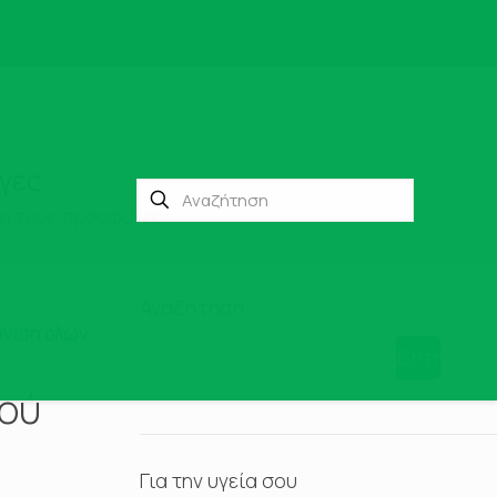
γες
ια τους πρόσφυγες
Αναζήτηση
νιση όλων
Αναζήτηση
κού
Για την υγεία σου