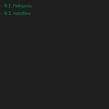
→
Φ.Σ. Ρεθύμνου
→
Φ.Σ. Λασιθίου