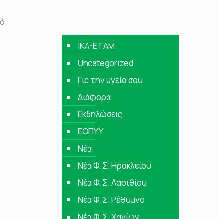
πό
IKA-ETAM
Uncategorized
Για την υγεία σου
Διάφορα
Εκδηλώσεις
ΕΟΠΥΥ
Νέα
Νέα Φ.Σ. Ηρακλείου
Νέα Φ.Σ. Λασιθίου
Νέα Φ.Σ. Ρέθυμνο
Νέα Φ.Σ. Χανίων