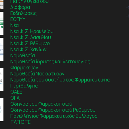
Για την υγεία σου
Διάφορα
Εκδηλώσεις
ΕΟΠΥΥ
Νέα
Νέα Φ.Σ. Ηρακλείου
Νέα Φ.Σ. Λασιθίου
Νέα Φ.Σ. Ρέθυμνο
Νέα Φ.Σ. Χανίων
Νομοθεσία
Νομοθεσία ίδρυσης και λειτουργίας
Φαρμακείων
Νομοθεσία Ναρκωτικών
Νομοθεσία του συστήματος Φαρμακευτικής
Περίθαλψης
ΟΑΕΕ
ΟΓΑ
Οδηγός του Φαρμακοποιού
Οδηγός του Φαρμακοποιού Ρεθύμνου
Πανελλήνιος Φαρμακευτικός Σύλλογος
ΤΑΠ ΟΤΕ