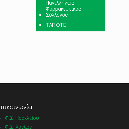
Πανελλήνιος
Φαρμακευτικός
Σύλλογος
ΤΑΠ ΟΤΕ
πικοινωνία
→
Φ.Σ. Ηρακλείου
→
Φ.Σ. Χανίων