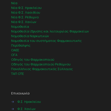
Νέα
Νέα Φ.Σ. Ηρακλείου
Νέα Φ.Σ. Λασιθίου
Νέα Φ.Σ. Ρέθυμνο
Νέα Φ.Σ. Χανίων
Νομοθεσία
Νομοθεσία ίδρυσης και λειτουργίας Φαρμακείων
Νομοθεσία Ναρκωτικών
Νομοθεσία του συστήματος Φαρμακευτικής
Περίθαλψης
ΟΑΕΕ
ΟΓΑ
Οδηγός του Φαρμακοποιού
Οδηγός του Φαρμακοποιού Ρεθύμνου
Πανελλήνιος Φαρμακευτικός Σύλλογος
ΤΑΠ ΟΤΕ
Επικοινωνία
→
Φ.Σ. Ηρακλείου
→
Φ.Σ. Χανίων