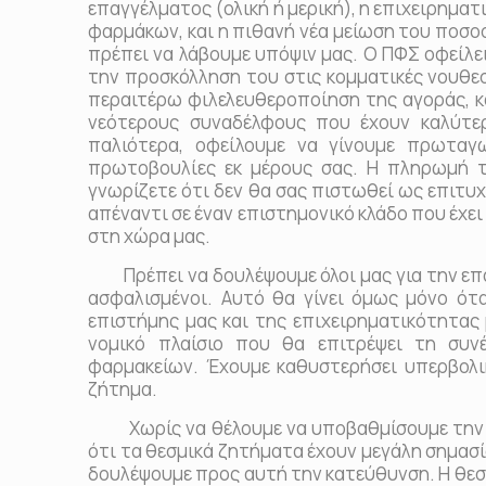
επαγγέλματος (ολική ή μερική), η επιχειρηματι
φαρμάκων, και η πιθανή νέα μείωση του ποσο
πρέπει να λάβουμε υπόψιν μας. Ο ΠΦΣ οφείλε
την προσκόλληση του στις κομματικές νουθεσ
περαιτέρω φιλελευθεροποίηση της αγοράς, κ
νεότερους συναδέλφους που έχουν καλύτε
παλιότερα, οφείλουμε να γίνουμε πρωταγω
πρωτοβουλίες εκ μέρους σας. Η πληρωμή τ
γνωρίζετε ότι δεν θα σας πιστωθεί ως επιτυχ
απέναντι σε έναν επιστημονικό κλάδο που έχε
στη χώρα μας.
Πρέπει να δουλέψουμε όλοι μας για την επαν
ασφαλισμένοι. Αυτό θα γίνει όμως μόνο ότ
επιστήμης μας και της επιχειρηματικότητας 
νομικό πλαίσιο που θα επιτρέψει τη συν
φαρμακείων. Έχουμε καθυστερήσει υπερβολι
ζήτημα.
Χωρίς να θέλουμε να υποβαθμίσουμε την σ
ότι τα θεσμικά ζητήματα έχουν μεγάλη σημασί
δουλέψουμε προς αυτή την κατεύθυνση. Η θεσ