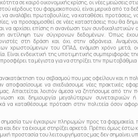
κότητα σε καιρό οικονομικής κρίσης, οι νέες μειώσεις στι
στού κέρδους του φαρμακοποιού, είναι μερικά από τα δ
ι να αναλάβει πρωτοβουλίες, να καταθέσει προτάσεις, 
ίες, να προσαρμοσθεί σε νέες καταστάσεις που θα δημι
αι να αρχίσει επίσης η ανανέωση των συνδικαλιστικών 
ρη αντίληψη των σύγχρονων δεδομένων. Όπως έχουμ
νιστές στη δράση και όχι στην αδράνεια. Αναμένο
ων χρωστούμενων του ΟΠΑΔ, ενάμιση χρόνο μετά, ο
ία. Είναι ενδεικτική της υποτιμητικής συμπεριφοράς τη
ι προσφέρει τα μέγιστα για να στηρίξει την πρωτοβάθμι
ακατάκτηση του σεβασμού που μας οφείλουν και η πολιτ
αν αποφασίσουμε να σχεδιάσουμε νέες πρακτικές εφα
μας. Απαιτείται λοιπόν άμεσα να ζητήσουμε από την πο
ένωση και δημιουργία μεγαλύτερων συνεταιρικών ή
κά να καταθέσουμε πρόταση στην πολιτεία όσον αφορ
ημασία των έγκαιρων πληρωμών προς τα φαρμακεία, 
α και δεν τα έχουμε στηρίξει αρκετά. Πρέπει όμως έστω 
μική προστασία του λειτουργήματος μας δεν σημαίνει υ