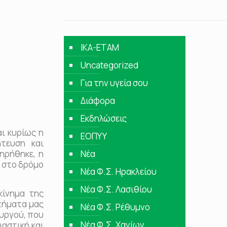
IKA-ETAM
Uncategorized
Για την υγεία σου
Διάφορα
Εκδηλώσεις
ι κυρίως η
ΕΟΠΥΥ
τευση και
ηρήθηκε, η
Νέα
ω στο δρόμο
Νέα Φ.Σ. Ηρακλείου
Νέα Φ.Σ. Λασιθίου
ίνημα της
ιτήματα μας
Νέα Φ.Σ. Ρέθυμνο
ουργού, που
Νέα Φ.Σ. Χανίων
ιαστική και