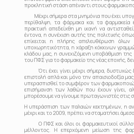
προκλητική στάση απέναντι στους φαρμακοπο
Μέχρι σήμερα στα μνημόνια που έχει υπογρά
περίθαλψη, τα φάρμακα και τα φαρμακεία 
πρακτική απεδείχθη μη ικανή να αντισταθε
έντονα, η συνέχιση αυτής της πολιτικής όπω
επίκειται η πλήρης απελευθέρωση όλων 
υποχωρητικότητα, η χάραξη κόκκινων γραμμώ
κλάδου μας, η συνεχιζόμενη υποβάθμιση της
του ΠΦΣ για το φαρμακείο της νέας εποχής, δ
Ότι έχει γίνει μέχρι σήμερα, δυστυχώς δ
επιστολή απλά και μόνο την απαισιοδοξία μας
υπερασπισθεί το συμφέρον των φαρμακοποιών. 
επισήμανση των λαθών που έχουν γίνει, α
μπορέσουμε να γίνουμε πρωταγωνιστές στις σ
Η υπεράσπιση των παλαιών κεκτημένων, η α
μέχρι και το 2009, πρέπει να σταματήσει άμεσ
Ο ΠΦΣ και όλοι οι φαρμακευτικοί σύλλογοι
μέλλοντος. Η επερχόμενη μείωση της φα