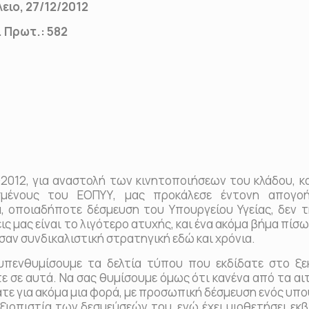
2/2012
 582
2, για αναστολή των κινητοποιήσεων του κλάδου, κα
μένους του ΕΟΠΥΥ, μας προκάλεσε έντονη απογοή
, οποιαδήποτε δέσμευση του Υπουργείου Υγείας, δεν τ
ς μας είναι το λιγότερο ατυχής, και ένα ακόμα βήμα πίσ
αν συνδικαλιστική στρατηγική εδώ και χρόνια.
υμίσουμε τα δελτία τύπου που εκδίδατε στο ξεκ
ε σε αυτά. Να σας θυμίσουμε όμως ότι κανένα από τα α
λατε για ακόμα μια φορά, με προσωπική δέσμευση ενός υπ
ξιοπιστία των δεσμεύσεών του, ενώ έχει υιοθετήσει εκβ