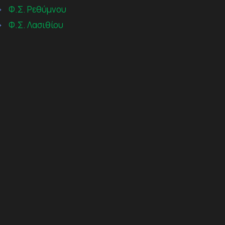
→
Φ.Σ. Ρεθύμνου
→
Φ.Σ. Λασιθίου