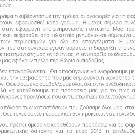
ιούς.
ψει η κυβέρνηση με την τρόικα, οι αναφορές για τη φα
έχουν εφαρμοσθεί κατά γράμμα. Η μέχρι σήμερα συνδ
ί στην εφαρμογή της μνημονιακής πολιτικής. Μας προ
ς έχει εκφρασθεί στο τελευταίο μνημόνιο και σύμφωνα 
των περιορισμών για όλα τα επαγγέλματα. Η μέχ
ν που στη συνέχεια έγιναν αόρατες, η διάρρηξη της εν
 επιστημονικής μας οντότητας, η ανυπαρξία σχεδιασμού
εν μας αφήνουν πολλά περιθώρια αισιοδοξίας.
εν επανορθώνεται. Θα αποφύγουμε να εκφράσουμε με
 και την αβεβαιότητα που μας δημιουργεί η ικανότητα 
Οφείλουμε να συμβάλλουμε όλοι, όχι στην ανέξοδη κριτ
λλά να καταθέσουμε τις προτάσεις μας για το πως 
ύγχρονες προκλήσεις που αντιμετωπίζει το λειτούργημά
ναπόληση των καταστάσεων που ζούσαμε όλοι μας, στα
α. Οι εποχές αυτές πέρασαν και δεν πρόκειται να επανέλθ
, πρέπει άμεσα να καταθέσουν προτάσεις για το φαρ
ρμακευτικής δαπάνης για το έτος 2013, η απελευθ