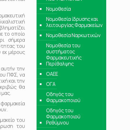
Νομοθεσία
ρμακευτική
Νομοθεσία ίδρυσης και
ικαλιστική
λειτουργίας Φαρμακείων
βληματίζει
με το οποίο
Νομοθεσία Ναρκωτικών
ρι σήμερα
Νομοθεσία του
ότητας του
συστήματος
 εκ μέρους
Φαρμακευτικής
Περίθαλψης
 αυτήν την
ΟΑΕΕ
του ΠΦΣ, να
ική και την
ΟΓΑ
ακριβώς θα
 μας.
Οδηγός του
Φαρμακοποιού
 φαρμακεία
ουν.
Οδηγός του
Φαρμακοποιού
μακείο του
Ρεθύμνου
έρωση του