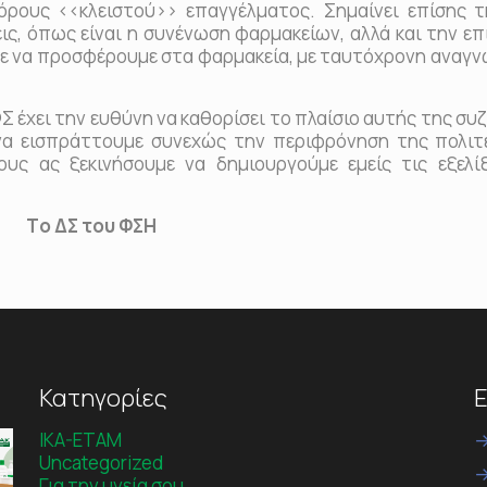
όρους <<κλειστού>> επαγγέλματος. Σημαίνει επίσης 
ις, όπως είναι η συνένωση φαρμακείων, αλλά και την ε
 να προσφέρουμε στα φαρμακεία, με ταυτόχρονη αναγν
έχει την ευθύνη να καθορίσει το πλαίσιο αυτής της συ
 να εισπράττουμε συνεχώς την περιφρόνηση της πολιτε
ους ας ξεκινήσουμε να δημιουργούμε εμείς τις εξελίξ
Tο ΔΣ του ΦΣΗ
Κατηγορίες
Ε
IKA-ETAM
Uncategorized
Για την υγεία σου