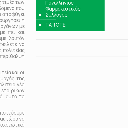
ς τιμές των
Πανελλήνιος
εδομένα που
Φαρμακευτικός
να αποφύγει
Σύλλογος
ουργήσει η
ΤΑΠ ΟΤΕ
οργάνων με
ε πει και
υμε λοιπόν
φείλετε να
ς πολιτείας
α περίθαλψη
εία και οι
ρμογής της
λιτεία νέο
 εταιρικών
ά, αυτό το
πιστεύουμε
και τώρα να
ποχρεωτικά