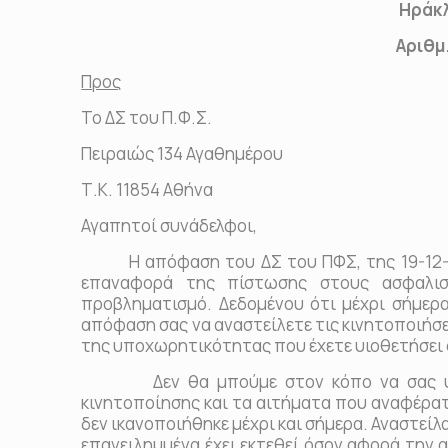
Ηράκλειο, 27/1
Αριθμ. Πρωτ.:
Προς
Το ΔΣ του Π.Φ.Σ.
Πειραιώς 134 Αγαθημέρου
Τ.Κ. 11854 Αθήνα
Αγαπητοί συνάδελφοι,
Η απόφαση του ΔΣ του ΠΦΣ, της 19-12-201
επαναφορά της πίστωσης στους ασφαλισ
προβληματισμό. Δεδομένου ότι μέχρι σήμερα
απόφαση σας να αναστείλετε τις κινητοποιήσει
της υποχωρητικότητας που έχετε υιοθετήσει σ
Δεν θα μπούμε στον κόπο να σας υπενθ
κινητοποίησης και τα αιτήματα που αναφέρατ
δεν ικανοποιήθηκε μέχρι και σήμερα. Αναστεί
επανειλημμένα έχει εκτεθεί όσον αφορά την α