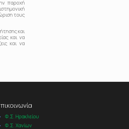
την παροχή
πιστημονική
ώριση τους
ζήτησης και
ίας και να
εις και να
πικοινωνία
→
Φ.Σ. Ηρακλείου
→
Φ.Σ. Χανίων