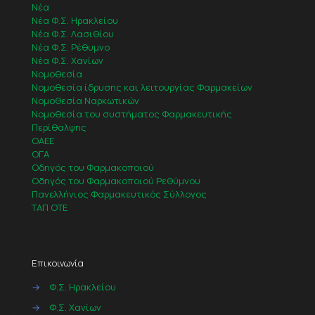
Νέα
Νέα Φ.Σ. Ηρακλείου
Νέα Φ.Σ. Λασιθίου
Νέα Φ.Σ. Ρέθυμνο
Νέα Φ.Σ. Χανίων
Νομοθεσία
Νομοθεσία ίδρυσης και λειτουργίας Φαρμακείων
Νομοθεσία Ναρκωτικών
Νομοθεσία του συστήματος Φαρμακευτικής
Περίθαλψης
ΟΑΕΕ
ΟΓΑ
Οδηγός του Φαρμακοποιού
Οδηγός του Φαρμακοποιού Ρεθύμνου
Πανελλήνιος Φαρμακευτικός Σύλλογος
ΤΑΠ ΟΤΕ
Επικοινωνία
→
Φ.Σ. Ηρακλείου
→
Φ.Σ. Χανίων