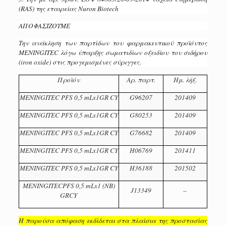
(RAS) της εταιρείας Nuron Biotech
ΑΠΟΦΑΣΙΖΟΥΜΕ
Την ανάκληση των παρτίδων του φαρμακευτικού προϊόντος
MENINGITEC λόγω ύπαρξης σωματιδίων οξειδίου του σιδήρου
(iron oxide) στις προγεμισμένες σύριγγες.
Προϊόν
Αρ. παρτ.
Ημ. λήξ.
MΕNΙNGITEC PFS 0,5 mLx1GR CY
G96207
201409
MΕNΙNGITEC PFS 0,5 mLx1GR CY
G80253
201409
MΕNΙNGITEC PFS 0,5 mLx1GR CY
G76682
201409
MΕNΙNGITEC PFS 0,5 mLx1GR CY
H06769
201411
MΕNΙNGITEC PFS 0,5 mLx1GR CY
H36188
201502
MΕNΙNGITECPFS 0,5 mLx1 (NB)
J13349
–
GRCY
Η παρούσα απόφαση εκδίδεται στα πλαίσια της προστασίας