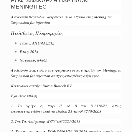
ΕΟΦ: ΑΝΑΚΛΗΣΗ ΠΑΡΤΙΔΩΝ
MENINGITEC
Ανάκληση παρτίδων φαρμακευτικού προϊόντος Μeningitec
Suspension for injection
Πρόσθετες Πληροφορίες
Τύπος: ΑΠΟΦΑΣΕΙΣ
Έτος: 2014
Νούμερο: 84865
Ανάκληση παρτίδων του φαρμακευτικού προϊόντος Μeningitec
Suspension for injection σε προγεμισμένες σύριγγες.
Κατασκευαστής : Nuron Biotech BV
Έχοντας υπόψη:
1. Το άρθρο 6, παρ. ΙΙ, εδ. 8 του Ν.1316/83, όπως
αντικαταστάθηκε από το άρθρο 25 του Ν.3730/2008
2. Την Υπ. Απόφασης ΔΥΓ3(α)32221/2013
3. Την με αρ. πρωτ. ΕΟΦ 84865/26-09-2014 ταχεία ενημέρωση