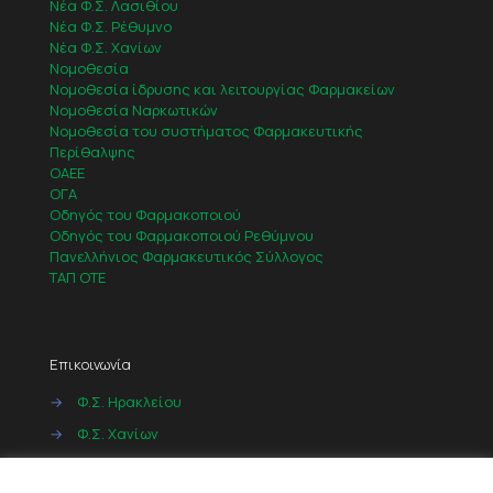
Νέα Φ.Σ. Λασιθίου
Νέα Φ.Σ. Ρέθυμνο
Νέα Φ.Σ. Χανίων
Νομοθεσία
Νομοθεσία ίδρυσης και λειτουργίας Φαρμακείων
Νομοθεσία Ναρκωτικών
Νομοθεσία του συστήματος Φαρμακευτικής
Περίθαλψης
ΟΑΕΕ
ΟΓΑ
Οδηγός του Φαρμακοποιού
Οδηγός του Φαρμακοποιού Ρεθύμνου
Πανελλήνιος Φαρμακευτικός Σύλλογος
ΤΑΠ ΟΤΕ
Επικοινωνία
→
Φ.Σ. Ηρακλείου
→
Φ.Σ. Χανίων
→
Φ.Σ. Ρεθύμνου