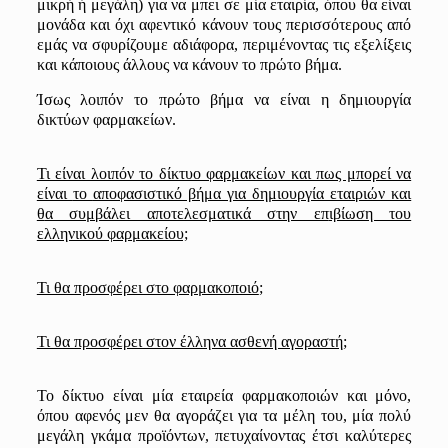
μικρή ή μεγάλη) για να
μπει
σε μία εταιρία, όπου θα είναι
μονάδα και όχι αφεντικό κάνουν τους περισσότερους από
εμάς να σφυρίζουμε αδιάφορα, περιμένοντας τις
εξελίξεις
και κάποιους άλλους να κάνουν το πρώτο βήμα.
Ίσως λοιπόν το πρώτο βήμα να είναι η
δημιουργία
δικτύων φαρμακείων.
Τι είναι λοιπόν το δίκτυο φαρμακείων και πως μπορεί να
είναι
το
αποφασιστικό βή
μα για δημιουργία εταιριών και
θ
α συμβάλει αποτελεσματικά στην επ
ιβίωση του
ελληνικού φαρμακείου;
Τι θα προσφέρει στο φαρμακοποιό
;
Τι θα προσφέρει στον έλληνα ασθενή αγοραστή
;
Το δίκτυο είναι μία εταιρεία φαρμα
κοποιών και μόνο,
όπου αφενός μεν θα αγοράζει για τα μέλη του, μία πολύ
μεγάλη γκάμα
προϊόντων
, πετυχαίνοντας έτσι καλύτερες