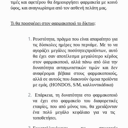
τιμές και αφετέρου θα δημιο
υργήσει φαρμακεία με κοινό
ύφος, και α
ναγνωρίσιμα από τον ασθενή πελάτη μας.
Τι θα προσφ
έρει στον φαρμακοποιό το δίκτυο;
Ρευστότητα, πράγμα που είναι απαραίτητο για
τις δύσκολες ημέρες που περνάμε
. Με το να
αγοράζει μεγάλες
ποσότητες
προϊόντων
,
αυτό
θα έχει σαν αποτέλεσμα μεγαλύτερο κέρδος
στον φαρμακοποιό, αλλά πάνω από όλα την
δυνατότητα ανταγωνιστικών τιμών
και δεν
αναφέρομαι βέβαια
στους φαρμακοπο
ιούς,
αλλά σε
αυτούς που διακινούν όμοια
προϊόντα
με εμάς. (
HONDOS
,
S
/
M
,
καλλυντι
κά
δικα)
Επάρκεια,
τη δυνατότητα στο φαρμακοποιό
να έχει στο φαρμακείο του διαφορετικές
εταιρίες
,
που από μόνος του
,
θα
χρειάζονταν
ένα πολύ μεγάλο κεφάλαιο για να τις
τοποθετήσει.