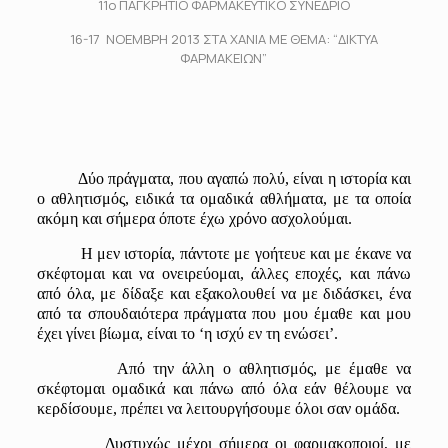
11ο ΠΑΓΚΡΗΤΙΟ ΦΑΡΜΑΚΕΥΤΙΚΟ ΣΥΝΕΔΡΙΟ
16-17 ΝΟΕΜΒΡΗ 2013 ΣΤΑ ΧΑΝΙΑ ME ΘΕΜΑ: “ΔΙΚΤΥΑ
ΦΑΡΜΑΚΕΙΩΝ”
Δύο πράγματα, που αγαπώ πολύ, είναι η ιστορία και
ο αθλητισμός, ειδικά τα ομαδικά αθλήματα, με τα οποία
ακόμη και σήμερα όποτε έχω χρόνο ασχολούμαι.
Η μεν ιστορία, πάντοτε με γοήτευε και με έκανε να
σκέφτομαι και να ονειρεύομαι, άλλες εποχές, και πάνω
από όλα
,
με
δίδαξε
κ
αι εξακολουθεί να με διδάσκει,
ένα
από τα σπουδαιότερα
πράγματα που μου έμαθε και μου
έχει γίνει βίωμα, είναι το
‘
η ισχύ
εν τη ενώσει’.
Από την άλλη ο αθλητισμός, με έμαθε να
σκέφτομ
αι ομαδικά και πάνω από όλα εάν θέλουμε
να
κ
ερδίσουμε
, πρέπει να λειτουργήσουμε όλοι σαν
ομάδα.
Δυστυχώς μέχρι σήμερα οι φαρμακοποιοί, με