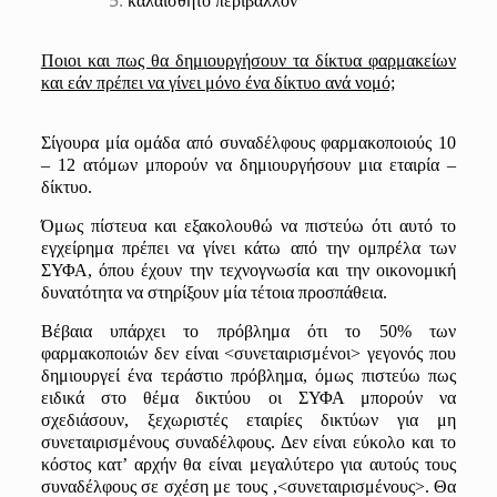
καλαίσθητο
περιβάλλον
Ποιοι και πως θα δημιουργήσουν
τα δίκτυα φαρμακείων
και εάν πρέπει να γίνει μόνο ένα δίκ
τυο ανά νομό;
Σίγουρα μία ομάδα από συναδέλφους φαρμακοποιούς 10
– 12 ατόμων μπορούν να δημιουργήσουν μια εταιρία –
δίκτυο.
Όμως πίστευα και εξακολουθώ να πιστεύω ότι αυτό το
εγχείρημα
πρέπει να γίνει κάτω από την ομπρέλα των
ΣΥΦΑ, όπου έχουν την τεχνογνωσία και την οικονομική
δυνατότητα να στηρίξουν μία τέτοια προσπάθεια.
Βέβαια υπάρχει το πρόβλημα ότι το 50% των
φαρμα
κοποιώ
ν δεν είναι <συνεταιρισμένοι
> γεγο
νός που
δημιουργεί ένα τεράστιο πρόβλημα, όμως πιστεύω πως
ειδικά στο θέμα δικτύου οι ΣΥΦΑ μπορούν να
σχεδιάσουν, ξεχωριστές εταιρίες δικτύων για μη
συνεταιρισμένους συναδέλφους. Δεν είναι εύκολο και το
κόστος κατ’
αρχήν
θα είναι μεγαλύτερο για αυτούς τους
συναδέλφους σε σχέση με τους ,
<
συνεταιρισμένους
>. Θ
α