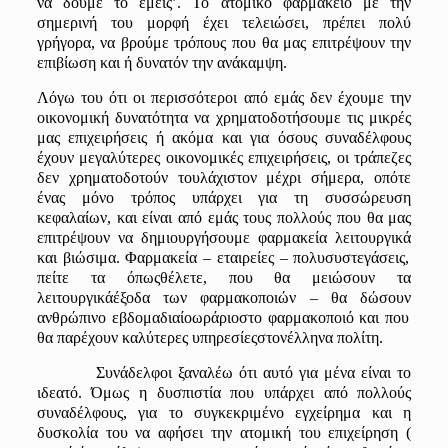
να δούμε το εμείς
’
. Το ατομικό φαρμακείο με την
σημερινή του μορφή έχει τελειώσει
,
πρέπει πολύ
γρήγορα, να βρούμε τρόπους που θα μας επιτρέψουν την
επιβίωση και ή δυνατόν την ανάκαμψη.
Λόγω
του
ότι
οι
π
ερισσότεροι
από
εμάς
δεν
έχουμε
την
οικονομική
δυν
α
τότητ
α να
χρημ
α
τοδοτήσουμε
τις
μικρές
μας επ
ιχειρήσεις
ή α
κόμ
α και
γι
α
όσους
συν
α
δέλφους
έχουν
μεγ
α
λύτερες
οικονομικές
επ
ιχειρήσεις
,
οι
τρά
π
εζες
δεν
χρημ
α
τοδοτούν
το
υλάχιστον
μέχρι
σήμερ
α, οπ
ότε
έν
ας
μόνο
τρό
π
ος
υπ
άρχει
γι
α
τ
η
συσσώρευση
κεφ
αλα
ίων
, και
είν
αι από
εμάς
τους
π
ολλούς
π
ου
θα
μας
επ
ιτρέψουν
να
δημιουργήσουμε
φα
ρμ
α
κεί
α
λειτουργικά
και β
ιώσιμ
α. Φα
ρμ
α
κεί
α –
ετ
α
ιρείες –
π
ολυσυστεγάσεις
,
π
είτε
τα όπ
ως
θέλετε
, π
ου
θα
μειώσουν
τα
λειτουργικά
έξοδ
α
των
φα
ρμ
α
κο
π
οιών
– θα
δώσουν
α
νθρώ
π
ινο
εβ
δομ
α
δι
α
ίο
ωράριο
στο
φα
ρμ
α
κο
π
οιό
και π
ου
θα πα
ρέχουν
κα
λύτερες
υπ
ηρεσίες
στον
έλλην
α π
ολίτη
.
Συνάδελφοι ξαναλέω ότι αυτό για μένα
είναι το
ιδεατό. Όμως η δυσπιστία που υπάρχει από πολλούς
συναδέλφους, για το συγκεκριμένο
εγχείρημα
και η
δυσκολία του να αφήσει την ατομική του επιχείρηση (