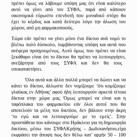
πρέπει όμως να λάβουμε υπόψη μας ότι είναι καλύτερο
αυτό να γίνει από τον ΣΥΦΑ
, παρά από κάποιον
οικονομικά εύρωστο επενδυτή που μοναδικό στόχο θα
έχει το κέρδος και κατά δεύτερο λόγο την άλωση του
χώρου, από μη φαρμακοποιούς.
Τώρα εάν πρέπει να γίνει μόνο ένα δίκτυο
ανά
νομό το
βλέπω πολύ δύσκολο, λαμβάνοντας υπόψη και αυτά που
ανέφερα
προηγουμένως
. Αυτό όμως που πρέπει να είναι
ξεκάθαρο είναι ότι το δίκτυο θα πρέπει να λειτουργήσει
,
ανεξάρτητα από τους ΣΥΦΑ και δεν θα τους
υποκαταστήσει.
Όλα αυτά και άλλα πολλά μπορεί να δώσει και να
κάνει το δίκ
τυο, άλλωστε δεν νομίζουμε ‘ότι κομίζουμε
γλαύκας
εν
Αθήνας
’ αφού ήδη λειτουργούν αρκετά τέτοια
δίκτυα στην χώρα μας. Όμως μπορεί να είναι και η
ταφόπλακα του φαρμακείου εάν όλοι αυτοί που θα
αποτελούν τα μέλη του δικτύου, δεν βάλουν στην άκρη
‘
το εγώ και να λειτουργούμε με το εμείς
’
. Στην
προσπάθεια που κάνουμε στο Ηράκλειο για τη δημιουργία
δικτύου, μέσω του ΣΥΦΑ
Κρήτης –
Δωδεκανήσου
,
είχα
εκφράσει
την άποψη πως δεν θέλω κατ’ αρχήν
50 – 100