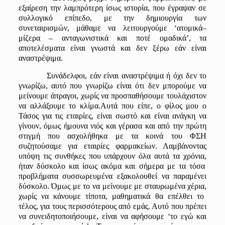
εξαίρεση την λαμπρότερη ίσως ιστορία, που έγραψαν σε
συλλογικό επίπεδο, με την δημιουργία των
συνεταιρισμών, μάθαμε να λειτουργούμε
‘
ατομικά
–
μίζερα
–
ανταγωνιστικά και ποτέ ομαδικά
’
, τα
αποτελέσματα είναι γνωστά και δεν ξέρω εάν είναι
ανα
σ
τρέψιμα.
Συνάδελφοι, εάν είναι ανα
σ
τρέψιμα ή όχι δεν το
γνωρίζω, αυτό που γνωρίζω είναι ότι δεν μπορούμε να
μείνουμε άπραγοι, χωρίς να προσπαθήσουμε τουλάχιστον
να αλλάξουμε το κλίμα.
Αυτά που είπε, ο φίλος μου ο
Τάσος
για
τις εταιρίες, είναι σωστό και είναι
ανάγκη να
γίνουν, όμως ήμουνα νιός και γέρασα και από την πρώτη
στιγμή που ασχολήθηκα με τα κοινά του ΦΣΗ
συζητούσαμε
για
εταιρίες φαρμακε
ίων
. Λαμβάνοντας
υπόψη τις συνθήκες που υπάρχουν όλα αυτά τα χρόνια
,
ήταν δύσκολο και ίσως ακόμα και σήμερα με τα τόσα
προβλήματα συσσωρευμένα εξακολουθεί να παραμένει
δύσκολο. Όμως με το να μείνουμε με σταυρωμένα χέρια
,
χωρίς να κάνουμε τίποτα
,
μαθηματικά θα επέλθει το
τέλος
,
για τους περισσότερους από εμάς. Αυτό που πρέπει
να συνειδητοποιήσουμε
,
είναι
να αφήσουμε
‘
το εγώ και