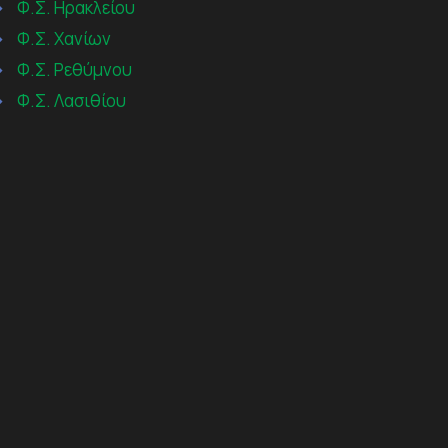
→
Φ.Σ. Ηρακλείου
→
Φ.Σ. Χανίων
→
Φ.Σ. Ρεθύμνου
→
Φ.Σ. Λασιθίου