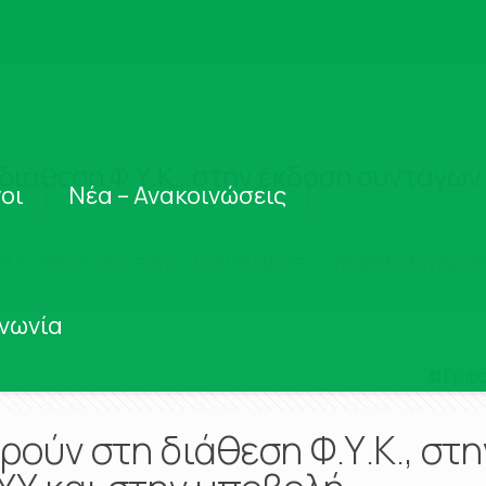
 διάθεση Φ.Υ.Κ., στην έκδοση συνταγώ
οι
Νέα – Ανακοινώσεις
, στην έκδοση συνταγών ΕΟΠΥΥ και στην υποβολή λογαρι
ινωνία
Εμφά
ρούν στη διάθεση Φ.Υ.Κ., στη