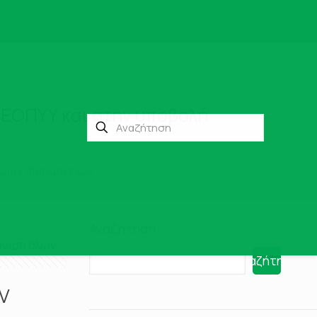
ν ΕΟΠΥΥ και στην υποβολή
ασμών φαρμακείων
Αναζήτηση
νιση όλων
Αναζήτηση
ν