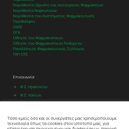
Νομοθεσία ίδρυσης και λειτουργίας Φαρμακείων
Νομοθεσία Ναρκωτικών
Νομοθεσία του συστήματος Φαρμακευτικής
Περίθαλψης
ΟΑΕΕ
ΟΓΑ
Οδηγός του Φαρμακοποιού
Οδηγός του Φαρμακοποιού Ρεθύμνου
Πανελλήνιος Φαρμακευτικός Σύλλογος
ΤΑΠ ΟΤΕ
Επικοινωνία
→
Φ.Σ. Ηρακλείου
→
Φ.Σ. Χανίων
→
Φ.Σ. Ρεθύμνου
Cookies
→
Φ.Σ. Λασιθίου
Τόσο εμείς όσο και οι συνεργάτες μας χρησιμοποιούμε
τεχνολογία όπως τα cookies στον ιστότοπό μας, για
εξατομίκευση περιεχομένου και διαφημίσεων, παροχή