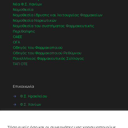
Νέα Φ.Σ. Χανίων
Νομοθεσία
Νομοθεσία ίδρυσης και λειτουργίας Φαρμακείων
Νομοθεσία Ναρκωτικών
Νομοθεσία του συστήματος Φαρμακευτικής
Περίθαλψης
ΟΑΕΕ
ΟΓΑ
Οδηγός του Φαρμακοποιού
Οδηγός του Φαρμακοποιού Ρεθύμνου
Πανελλήνιος Φαρμακευτικός Σύλλογος
ΤΑΠ ΟΤΕ
Επικοινωνία
→
Φ.Σ. Ηρακλείου
→
Φ.Σ. Χανίων
→
Φ.Σ. Ρεθύμνου
Cookies
→
Φ.Σ. Λασιθίου
Τόσο εμείς όσο και οι συνεργάτες μας χρησιμοποιούμε