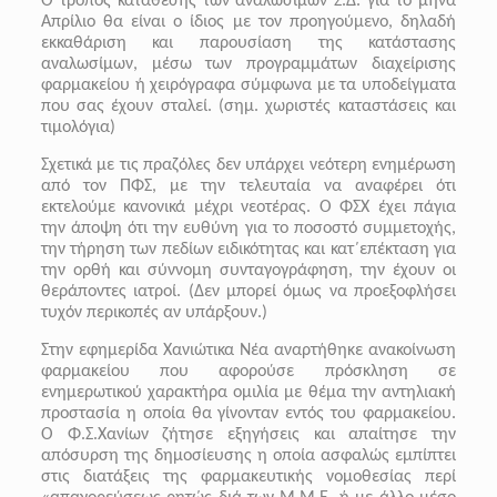
Ο τρόπος κατάθεσης των αναλωσίμων Σ.Δ. για το μήνα
Απρίλιο θα είναι ο ίδιος με τον προηγούμενο, δηλαδή
εκκαθάριση και παρουσίαση της κατάστασης
αναλωσίμων, μέσω των προγραμμάτων διαχείρισης
φαρμακείου ή χειρόγραφα σύμφωνα με τα υποδείγματα
που σας έχουν σταλεί. (σημ. χωριστές καταστάσεις και
τιμολόγια)
Σχετικά με τις πραζόλες δεν υπάρχει νεότερη ενημέρωση
από τον ΠΦΣ, με την τελευταία να αναφέρει ότι
εκτελούμε κανονικά μέχρι νεοτέρας. Ο ΦΣΧ έχει πάγια
την άποψη ότι την ευθύνη για το ποσοστό συμμετοχής,
την τήρηση των πεδίων ειδικότητας και κατ΄επέκταση για
την ορθή και σύννομη συνταγογράφηση, την έχουν οι
θεράποντες ιατροί. (Δεν μπορεί όμως να προεξοφλήσει
τυχόν περικοπές αν υπάρξουν.)
Στην εφημερίδα Χανιώτικα Νέα αναρτήθηκε ανακοίνωση
φαρμακείου που αφορούσε πρόσκληση σε
ενημερωτικού χαρακτήρα ομιλία με θέμα την αντηλιακή
προστασία η οποία θα γίνονταν εντός του φαρμακείου.
Ο Φ.Σ.Χανίων ζήτησε εξηγήσεις και απαίτησε την
απόσυρση της δημοσίευσης η οποία ασφαλώς εμπίπτει
στις διατάξεις της φαρμακευτικής νομοθεσίας περί