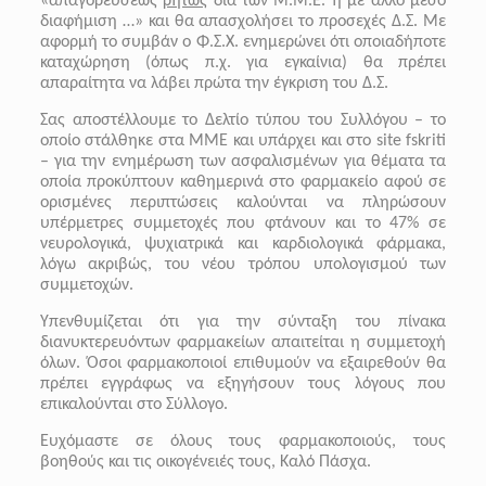
«απαγορεύσεως
ρητώς
διά των Μ.Μ.Ε. ή με άλλο μέσο
διαφήμιση …» και θα απασχολήσει το προσεχές Δ.Σ. Με
αφορμή το συμβάν ο Φ.Σ.Χ. ενημερώνει ότι οποιαδήποτε
καταχώρηση (όπως π.χ. για εγκαίνια) θα πρέπει
απαραίτητα να λάβει πρώτα την έγκριση του Δ.Σ.
Σας αποστέλλουμε το Δελτίο τύπου του Συλλόγου – το
οποίο στάλθηκε στα ΜΜΕ και υπάρχει και στο site fskriti
– για την ενημέρωση των ασφαλισμένων για θέματα τα
οποία προκύπτουν καθημερινά στο φαρμακείο αφού σε
ορισμένες περιπτώσεις καλούνται να πληρώσουν
υπέρμετρες συμμετοχές που φτάνουν και το 47% σε
νευρολογικά, ψυχιατρικά και καρδιολογικά φάρμακα,
λόγω ακριβώς, του νέου τρόπου υπολογισμού των
συμμετοχών.
Υπενθυμίζεται ότι για την σύνταξη του πίνακα
διανυκτερευόντων φαρμακείων απαιτείται η συμμετοχή
όλων. Όσοι φαρμακοποιοί επιθυμούν να εξαιρεθούν θα
πρέπει εγγράφως να εξηγήσουν τους λόγους που
επικαλούνται στο Σύλλογο.
Ευχόμαστε σε όλους τους φαρμακοποιούς, τους
βοηθούς και τις οικογένειές τους, Καλό Πάσχα.