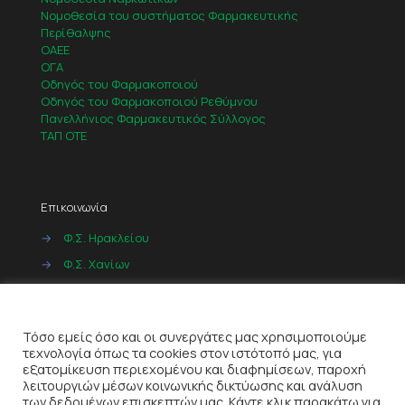
Νομοθεσία του συστήματος Φαρμακευτικής
Περίθαλψης
ΟΑΕΕ
ΟΓΑ
Οδηγός του Φαρμακοποιού
Οδηγός του Φαρμακοποιού Ρεθύμνου
Πανελλήνιος Φαρμακευτικός Σύλλογος
ΤΑΠ ΟΤΕ
Επικοινωνία
→
Φ.Σ. Ηρακλείου
→
Φ.Σ. Χανίων
→
Φ.Σ. Ρεθύμνου
Cookies
→
Φ.Σ. Λασιθίου
Τόσο εμείς όσο και οι συνεργάτες μας χρησιμοποιούμε
τεχνολογία όπως τα cookies στον ιστότοπό μας, για
εξατομίκευση περιεχομένου και διαφημίσεων, παροχή
λειτουργιών μέσων κοινωνικής δικτύωσης και ανάλυση
των δεδομένων επισκεπτών μας. Κάντε κλικ παρακάτω για