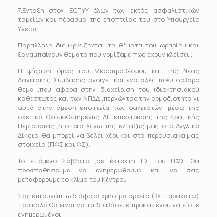
7.Ενταξη στον ΕΟΠΥΥ όλων των εκτός ασφαλιστικών
ταμείων και πέρασμα της εποπτείας του στο Υπουργείο
Υγείας
Παράλληλα διευκρινίζονται τα θέματα του ωραρίου και
ξαναμπαίνουν θέματα που νομίζαμε πως έχουν κλείσει .
Η ψήφιση όμως του Μεσοπροθέσμου και της Νέας
Δανειακής Σύμβασης ανοίγει και ένα άλλο πολύ σοβαρό
θέμα ,που αφορά στην διαχείριση του ιδιοκτησιακού
καθεστώτος και των ΝΠΔΔ ,περνώντας την αρμοδιότητα γι
αυτό στην άμεση εποπτεία των δανειστών ,μέσω της
σχετικά θεσμοθετημένης ΑΕ επιχείρησης της Κρατικής
Περιουσίας ,η οποία λόγω της ένταξής μας στο Αγγλικό
Δίκαιο ,θα μπορεί να βάλει χέρι και στα περουσιακά μας
στοιχεία (ΠΦΣ και ΦΣ).
Το επόμενο Σάββατο ,σε έκτακτη ΓΣ του ΠΦΣ θα
προσπαθήσουμε να ενημερωθούμε και να σας
μεταφέρουμε το κλίμα του Κέντρου .
Σας επισυνάπτω διάφορα χρήσιμα αρχεία (βλ. παρακάτω)
που καλό θα είναι να τα διαβάσετε προκειμένου να είστε
ενημερωμένοι .