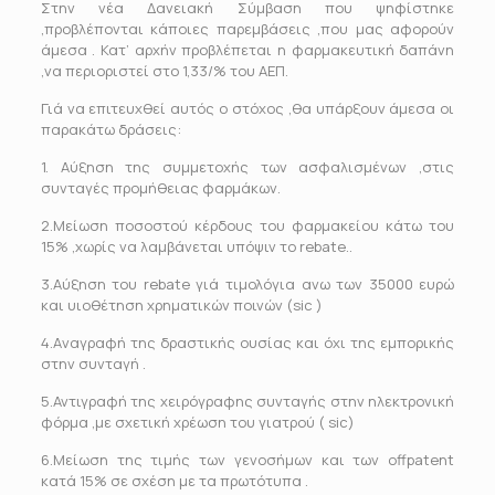
Στην νέα Δανειακή Σύμβαση που ψηφίστηκε
,προβλέπονται κάποιες παρεμβάσεις ,που μας αφορούν
άμεσα . Κατ’ αρχήν προβλέπεται η φαρμακευτική δαπάνη
,να περιοριστεί στο 1,33/% του ΑΕΠ.
Γιά να επιτευχθεί αυτός ο στόχος ,θα υπάρξουν άμεσα οι
παρακάτω δράσεις:
1. Αύξηση της συμμετοχής των ασφαλισμένων ,στις
συνταγές προμήθειας φαρμάκων.
2.Μείωση ποσοστού κέρδους του φαρμακείου κάτω του
15% ,χωρίς να λαμβάνεται υπόψιν το rebate..
3.Αύξηση του rebate γιά τιμολόγια ανω των 35000 ευρώ
και υιοθέτηση χρηματικών ποινών (sic )
4.Aναγραφή της δραστικής ουσίας και όχι της εμπορικής
στην συνταγή .
5.Αντιγραφή της χειρόγραφης συνταγής στην ηλεκτρονική
φόρμα ,με σχετική χρέωση του γιατρού ( sic)
6.Μείωση της τιμής των γενοσήμων και των offpatent
κατά 15% σε σχέση με τα πρωτότυπα .