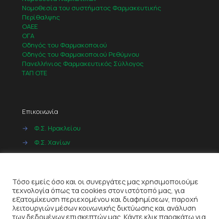
Νομοθεσία του συστήματος Φαρμακευτικής
Περίθαλψης
ΟΑΕΕ
ΟΓΑ
Οδηγός του Φαρμακοποιού
Οδηγός του Φαρμακοποιού Ρεθύμνου
Πανελλήνιος Φαρμακευτικός Σύλλογος
ΤΑΠ ΟΤΕ
Επικοινωνία
→
Φ.Σ. Ηρακλείου
→
Φ.Σ. Χανίων
→
Φ.Σ. Ρεθύμνου
Cookies
→
Φ.Σ. Λασιθίου
Τόσο εμείς όσο και οι συνεργάτες μας χρησιμοποιούμε
τεχνολογία όπως τα cookies στον ιστότοπό μας, για
εξατομίκευση περιεχομένου και διαφημίσεων, παροχή
λειτουργιών μέσων κοινωνικής δικτύωσης και ανάλυση
των δεδομένων επισκεπτών μας. Κάντε κλικ παρακάτω για