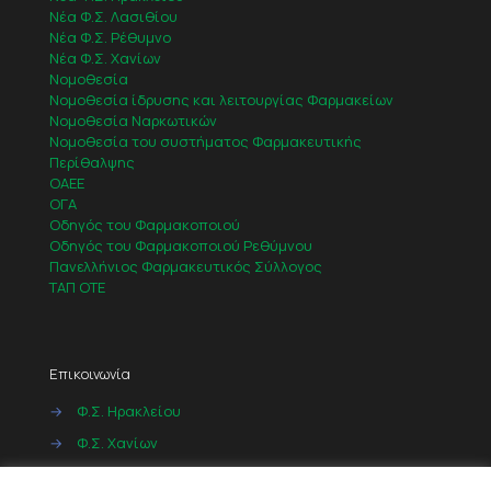
Νέα Φ.Σ. Λασιθίου
Νέα Φ.Σ. Ρέθυμνο
Νέα Φ.Σ. Χανίων
Νομοθεσία
Νομοθεσία ίδρυσης και λειτουργίας Φαρμακείων
Νομοθεσία Ναρκωτικών
Νομοθεσία του συστήματος Φαρμακευτικής
Περίθαλψης
ΟΑΕΕ
ΟΓΑ
Οδηγός του Φαρμακοποιού
Οδηγός του Φαρμακοποιού Ρεθύμνου
Πανελλήνιος Φαρμακευτικός Σύλλογος
ΤΑΠ ΟΤΕ
Επικοινωνία
→
Φ.Σ. Ηρακλείου
→
Φ.Σ. Χανίων
→
Φ.Σ. Ρεθύμνου