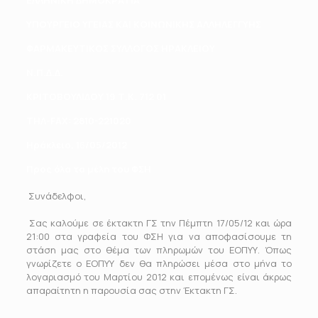
ΕΛΛΗΝΙΚΗ ΔΗΜΟΚΡΑΤΙΑ
ΥΠΟΥΡΓΕΙΟ ΥΓΕΙΑΣ ΚΑΙ ΚΟΙΝΩΝΙΚΗΣ ΑΛΛΗΛΕΓΓΥΗΣ
ΦΑΡΜΑΚΕΥΤΙΚΟΣ ΣΥΛΛΟΓΟΣ ΗΡΑΚΛΕΙΟΥ
Ν.Π.Δ.Δ.
ΚΡΙΤΟΒΟΥΛΙΔΟΥ 19 Τ.Κ. 712 01
ΤΗΛ-FAX: 2810-221020
Ηράκλειο, 1
6
/05/2012
Προς όλα τα μέλη του ΦΣΗ
Συνάδελφοι,
Σας καλούμε σε έκτακτη ΓΣ την Πέμπτη 17/05/12 και ώρα
21:00 στα γραφεία του ΦΣΗ για να αποφασίσουμε τη
στάση μας στο θέμα των πληρωμών του ΕΟΠΥΥ. Όπως
γνωρίζετε ο ΕΟΠΥΥ δεν θα πληρώσει μέσα στο μήνα το
λογαριασμό του Μαρτίου 2012 και επομένως είναι άκρως
απαραίτητη η παρουσία σας στην Έκτακτη ΓΣ.