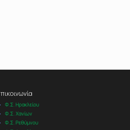
πικοινωνία
→
Φ.Σ. Ηρακλείου
→
Φ.Σ. Χανίων
→
Φ.Σ. Ρεθύμνου