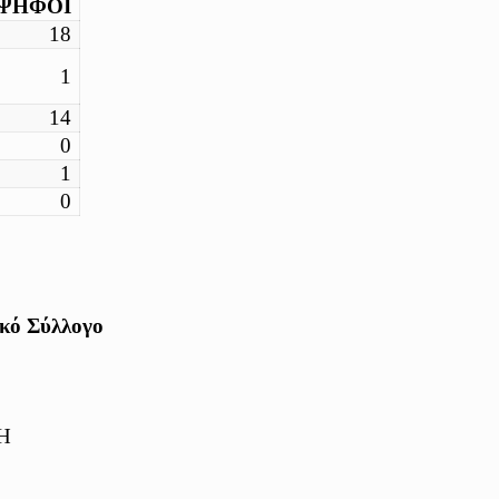
ΨΗΦΟΙ
18
1
14
0
1
0
κό Σύλλογο
Η