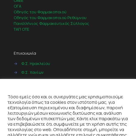
ΟΑΕΕ
ΟΓΑ
Οδηγός του Φαρμακοποιού
Οδηγός του Φαρμακοποιού Ρεθύμνου
Πανελλήνιος Φαρμακευτικός Σύλλογος
ΤΑΠ ΟΤΕ
Επικοινωνία
→
Φ.Σ. Ηρακλείου
→
Φ.Σ. Χανίων
→
Φ.Σ. Ρεθύμνου
Cookies
→
Φ.Σ. Λασιθίου
Τόσο εμείς όσο και οι συνεργάτες μας χρησιμοποιούμε
τεχνολογία όπως τα cookies στον ιστότοπό μας, για
εξατομίκευση περιεχομένου και διαφημίσεων, παροχή
λειτουργιών μέσων κοινωνικής δικτύωσης και ανάλυση
των δεδομένων επισκεπτών μας. Κάντε κλικ παρακάτω για
να επιβεβαιώσετε ότι συμφωνείτε με τη χρήση αυτής της
τεχνολογίας στο web. Οποιαδήποτε στιγμή, μπορείτε να
αλλάξετε γνώμη και να αλλάξετε επιλογές συγκατάθεσης,