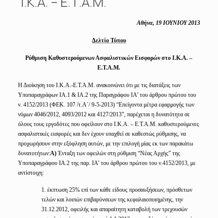
Ι.Κ.Α. – Ε.Τ.Α.Μ.
Αθήνα, 19 ΙΟΥΝΙΟΥ 2013
Δελτίο Τύπου
Ρύθμιση Καθυστερούμενων Ασφαλιστικών Εισφορών στο Ι.Κ.Α. –
Ε.Τ.Α.Μ.
Η Διοίκηση του Ι.Κ.Α.-Ε.Τ.Α.Μ. ανακοινώνει ότι με τις διατάξεις των
Υποπαραγράφων ΙΑ.1 & ΙΑ.2 της Παραγράφου ΙΑ’ του άρθρου πρώτου του
ν. 4152/2013 (ΦΕΚ. 107 /τ.Α΄/ 9-5-2013) “Επείγοντα μέτρα εφαρμογής των
νόμων 4046/2012, 4093/2012 και 4127/2013”, παρέχεται η δυνατότητα σε
όλους τους εργοδότες που οφείλουν στο Ι.Κ.Α. – Ε.Τ.Α.Μ. καθυστερούμενες
ασφαλιστικές εισφορές και δεν έχουν υπαχθεί σε καθεστώς ρύθμισης, να
προχωρήσουν στην εξόφληση αυτών, με την επιλογή μίας εκ των παρακάτω
δυνατοτήτων:
Α)
Ένταξη των οφειλών στη ρύθμιση “Νέας Αρχής” της
Υποπαραγράφου ΙΑ.2 της παρ. ΙΑ’ του άρθρου πρώτου του ν.4152/2013, με
αντίστοιχη:
1. έκπτωση 25% επί των κάθε είδους προσαυξήσεων, πρόσθετων
τελών και λοιπών επιβαρύνσεων της κεφαλαιοποιημένης, την
31.12.2012, οφειλής και απαραίτητη καταβολή των τρεχουσών