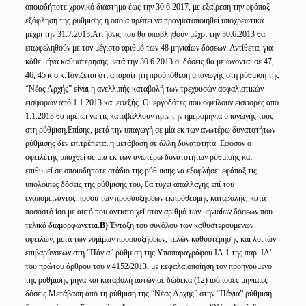
οποιοδήποτε χρονικό διάστημα έως την 30.6.2017, με εξαίρεση την εφάπαξ
εξόφληση της ρύθμισης η οποία πρέπει να πραγματοποιηθεί υποχρεωτικά
μέχρι την 31.7.2013.Αιτήσεις που θα υποβληθούν μέχρι την 30.6.2013 θα
επωφεληθούν με τον μέγιστο αριθμό των 48 μηνιαίων δόσεων. Αντίθετα, για
κάθε μήνα καθυστέρησης μετά την 30.6.2013 οι δόσεις θα μειώνονται σε 47,
46, 45 κ.ο.κ.Τονίζεται ότι απαραίτητη προϋπόθεση υπαγωγής στη ρύθμιση της
“Νέας Αρχής” είναι η ανελλιπής καταβολή των τρεχουσών ασφαλιστικών
εισφορών από 1.1.2013 και εφεξής. Οι εργοδότες που οφείλουν εισφορές από
1.1.2013 θα πρέπει να τις καταβάλλουν πριν την ημερομηνία υπαγωγής τους
στη ρύθμιση.Επίσης, μετά την υπαγωγή σε μία εκ των ανωτέρω δυνατοτήτων
ρύθμισης δεν επιτρέπεται η μετάβαση σε άλλη δυνατότητα. Εφόσον ο
οφειλέτης υπαχθεί σε μία εκ των ανωτέρω δυνατοτήτων ρύθμισης και
επιθυμεί σε οποιοδήποτε στάδιο της ρύθμισης να εξοφλήσει εφάπαξ τις
υπόλοιπες δόσεις της ρύθμισής του, θα τύχει απαλλαγής επί του
εναπομείναντος ποσού των προσαυξήσεων εκπρόθεσμης καταβολής, κατά
ποσοστό ίσο με αυτό που αντιστοιχεί στον αριθμό των μηνιαίων δόσεων που
τελικά διαμορφώνεται.
Β)
Ένταξη του συνόλου των καθυστερούμενων
οφειλών, μετά των νομίμων προσαυξήσεων, τελών καθυστέρησης και λοιπών
επιβαρύνσεων στη “Πάγια” ρύθμιση της Υποπαραγράφου ΙΑ.1 της παρ. ΙΑ’
του πρώτου άρθρου του ν.4152/2013, με κεφαλαιοποίηση τον προηγούμενο
της ρύθμισης μήνα και καταβολή αυτών σε δώδεκα (12) ισόποσες μηνιαίες
δόσεις.Μετάβαση από τη ρύθμιση της “Νέας Αρχής” στην “Πάγια” ρύθμιση