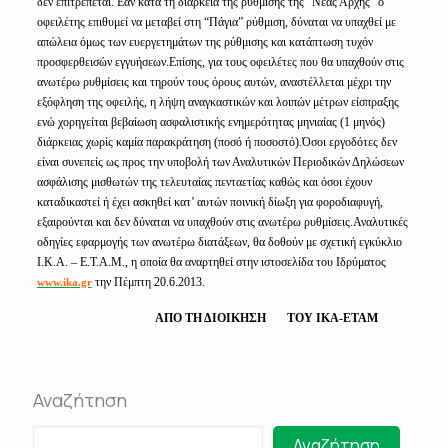
δεν επιτρέπεται. Εάν κατά τη διάρκεια της ρύθμισης της “Νέας Αρχής” ο
οφειλέτης επιθυμεί να μεταβεί στη “Πάγια” ρύθμιση, δύναται να υπαχθεί με
απώλεια όμως των ευεργετημάτων της ρύθμισης και κατάπτωση τυχόν
προσφερθεισών εγγυήσεων.Επίσης, για τους οφειλέτες που θα υπαχθούν στις
ανωτέρω ρυθμίσεις και τηρούν τους όρους αυτών, αναστέλλεται μέχρι την
εξόφληση της οφειλής, η λήψη αναγκαστικών και λοιπών μέτρων είσπραξης
ενώ χορηγείται βεβαίωση ασφαλιστικής ενημερότητας μηνιαίας (1 μηνός)
διάρκειας χωρίς καμία παρακράτηση (ποσό ή ποσοστό).Όσοι εργοδότες δεν
είναι συνεπείς ως προς την υποβολή των Αναλυτικών Περιοδικών Δηλώσεων
ασφάλισης μισθωτών της τελευταίας πενταετίας καθώς και όσοι έχουν
καταδικαστεί ή έχει ασκηθεί κατ’ αυτών ποινική δίωξη για φοροδιαφυγή,
εξαιρούνται και δεν δύναται να υπαχθούν στις ανωτέρω ρυθμίσεις.Αναλυτικές
οδηγίες εφαρμογής των ανωτέρω διατάξεων, θα δοθούν με σχετική εγκύκλιο
Ι.Κ.Α. – Ε.Τ.Α.Μ., η οποία θα αναρτηθεί στην ιστοσελίδα του Ιδρύματος
την Πέμπτη 20.6.2013.
www.ika.gr
ΑΠΟ ΤΗ ΔΙΟΙΚΗΣΗ
ΤΟΥ ΙΚΑ-ΕΤΑΜ
Αναζήτηση
Αναζήτηση