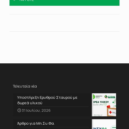
Τελευταία νέα
Υποστήριξη Ερυθρού Σταυρού με
δωρεά υλικού
31 Ιουλίου, 2026
Άρθρο για Μη.Συ.Φα.