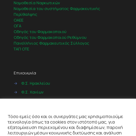
Νομοθεσία Ναρκωτικών
Νομοθεσία του συστήματος Φαρμακευτικής
Περίθαλψης
ΟΑΕΕ
ΟΓΑ
Οδηγός του Φαρμακοποιού
Οδηγός του Φαρμακοποιού Ρεθύμνου
Πανελλήνιος Φαρμακευτικός Σύλλογος
ΤΑΠ ΟΤΕ
Επικοινωνία
→
Φ.Σ. Ηρακλείου
→
Φ.Σ. Χανίων
→
Φ.Σ. Ρεθύμνου
Cookies
→
Φ.Σ. Λασιθίου
Τόσο εμείς όσο και οι συνεργάτες μας χρησιμοποιούμε
τεχνολογία όπως τα cookies στον ιστότοπό μας, για
εξατομίκευση περιεχομένου και διαφημίσεων, παροχή
λειτουργιών μέσων κοινωνικής δικτύωσης και ανάλυση