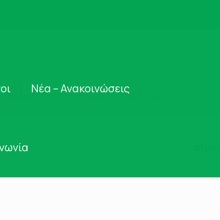
οι
Νέα – Ανακοινώσεις
ς Φαρμακευτικός Σύλλογος
Post Title
ινωνία
Εμφά