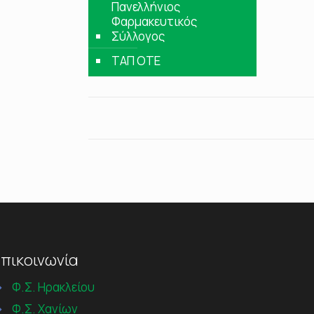
Πανελλήνιος
Φαρμακευτικός
Σύλλογος
ΤΑΠ ΟΤΕ
πικοινωνία
→
Φ.Σ. Ηρακλείου
→
Φ.Σ. Χανίων