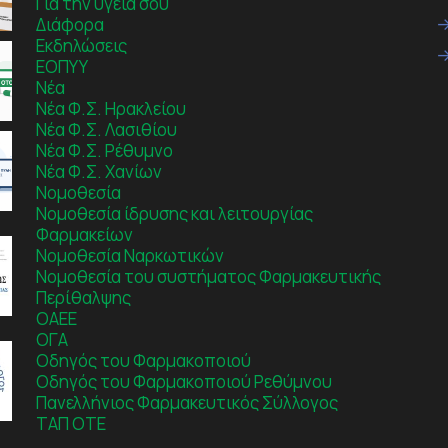
Για την υγεία σου
Διάφορα
Εκδηλώσεις
ΕΟΠΥΥ
Νέα
Νέα Φ.Σ. Ηρακλείου
Νέα Φ.Σ. Λασιθίου
Νέα Φ.Σ. Ρέθυμνο
Νέα Φ.Σ. Χανίων
Νομοθεσία
Νομοθεσία ίδρυσης και λειτουργίας
Φαρμακείων
Νομοθεσία Ναρκωτικών
Νομοθεσία του συστήματος Φαρμακευτικής
Περίθαλψης
ΟΑΕΕ
ΟΓΑ
Οδηγός του Φαρμακοποιού
Οδηγός του Φαρμακοποιού Ρεθύμνου
Πανελλήνιος Φαρμακευτικός Σύλλογος
ΤΑΠ ΟΤΕ