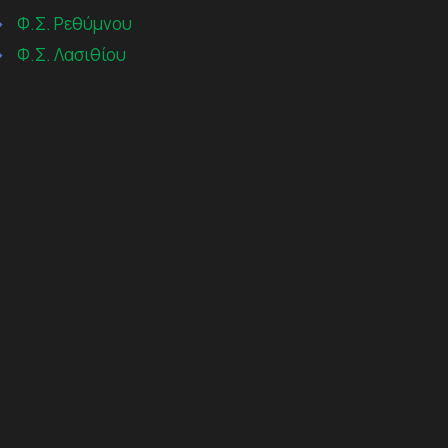
→
Φ.Σ. Ρεθύμνου
→
Φ.Σ. Λασιθίου