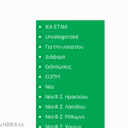
IKA-ETAM
Uncategorized
Για την υγεία σου
Διάφορα
Εκδηλώσεις
ΕΟΠΥΥ
Νέα
Νέα Φ.Σ. Ηρακλείου
Νέα Φ.Σ. Λασιθίου
Νέα Φ.Σ. Ρέθυμνο
ω ΗΔΥΚΑ το
Νέα Φ.Σ. Χανίων