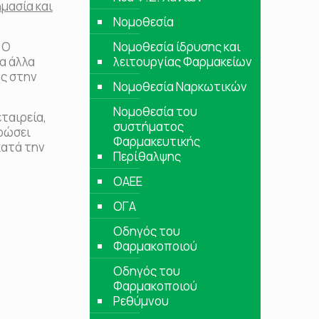
ημασία και
Νομοθεσία
Ο
Νομοθεσία ίδρυσης και
α άλλα
λειτουργίας Φαρμακείων
ας στην
Νομοθεσία Ναρκωτικών
Νομοθεσία του
ταιρεία,
συστήματος
ερώσει
Φαρμακευτικής
κατά την
Περίθαλψης
ΟΑΕΕ
ΟΓΑ
Οδηγός του
Φαρμακοποιού
Οδηγός του
Φαρμακοποιού
Ρεθύμνου