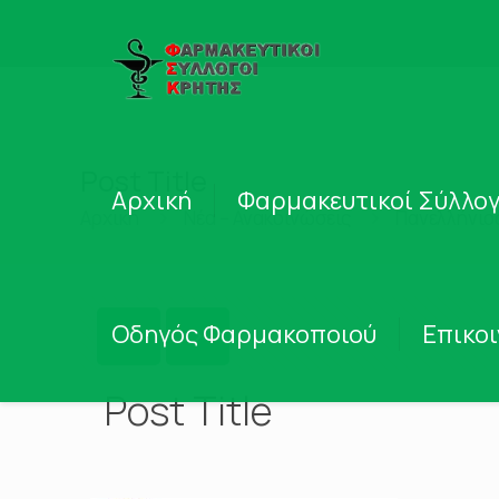
Post Title
Αρχική
Φαρμακευτικοί Σύλλογ
Αρχική
Νέα – Ανακοινώσεις
Πανελλήνιο
Οδηγός Φαρμακοποιού
Επικο
Post Title