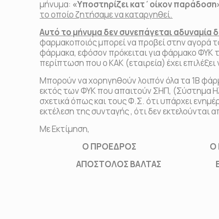
μήνυμα:
«Υποστηρίζει κατ΄οίκον παράδοσ
το οποίο ζητήσαμε να καταργηθεί.
Αυτό το μήνυμα δεν συνεπάγεται αδυναμία δ
φαρμακοποιός μπορεί να προβεί στην αγορά τ
φάρμακα, εφόσον πρόκειται για φάρμακο ΦΥΚ τ
περίπτωση που ο ΚΑΚ (εταιρεία) έχει επιλέξει
Μπορούν να χορηγηθούν λοιπόν όλα τα 1Β φάρμ
εκτός των ΦΥΚ που απαιτούν ΣΗΠ, (Σύστημα Ηλ
σχετικά όπως και τους Φ.Σ. ότι υπάρχει ενημ
εκτέλεση της συνταγής , ότι δεν εκτελούνται 
Με Εκτίμηση,
Ο ΠΡΟΕΔΡΟΣ Ο ΓΕΝ. Γ
ΑΠΟΣΤΟΛΟΣ ΒΑΛΤΑΣ ΕΜΜΑΝΟ