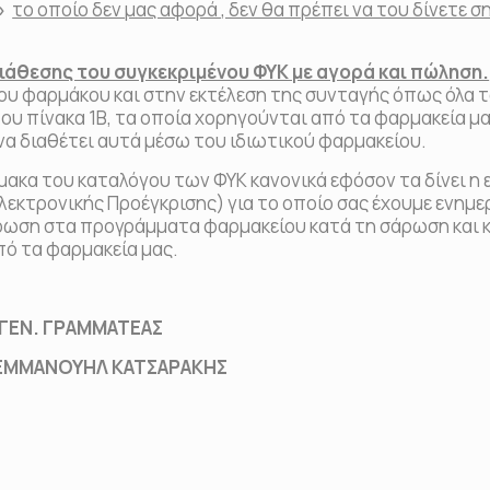
η»
το οποίο δεν μας αφορά , δεν θα πρέπει να του δίνετε σ
ιάθεσης του συγκεκριμένου ΦΥΚ με αγορά και πώληση.
ου φαρμάκου και στην εκτέλεση της συνταγής όπως όλα τ
ου πίνακα 1Β, τα οποία χορηγούνται από τα φαρμακεία μ
 να διαθέτει αυτά μέσω του ιδιωτικού φαρμακείου.
ακα του καταλόγου των ΦΥΚ κανονικά εφόσον τα δίνει η ε
εκτρονικής Προέγκρισης) για το οποίο σας έχουμε ενημ
έρωση στα προγράμματα φαρμακείου κατά τη σάρωση και 
από τα φαρμακεία μας.
ΡΑΜΜΑΤΕΑΣ
ΥΗΛ ΚΑΤΣΑΡΑΚΗΣ