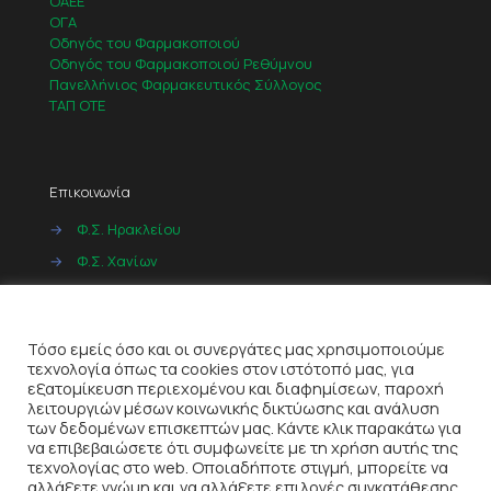
ΟΑΕΕ
ΟΓΑ
Οδηγός του Φαρμακοποιού
Οδηγός του Φαρμακοποιού Ρεθύμνου
Πανελλήνιος Φαρμακευτικός Σύλλογος
ΤΑΠ ΟΤΕ
Επικοινωνία
→
Φ.Σ. Ηρακλείου
→
Φ.Σ. Χανίων
→
Φ.Σ. Ρεθύμνου
Cookies
→
Φ.Σ. Λασιθίου
Τόσο εμείς όσο και οι συνεργάτες μας χρησιμοποιούμε
τεχνολογία όπως τα cookies στον ιστότοπό μας, για
εξατομίκευση περιεχομένου και διαφημίσεων, παροχή
λειτουργιών μέσων κοινωνικής δικτύωσης και ανάλυση
των δεδομένων επισκεπτών μας. Κάντε κλικ παρακάτω για
να επιβεβαιώσετε ότι συμφωνείτε με τη χρήση αυτής της
τεχνολογίας στο web. Οποιαδήποτε στιγμή, μπορείτε να
αλλάξετε γνώμη και να αλλάξετε επιλογές συγκατάθεσης,