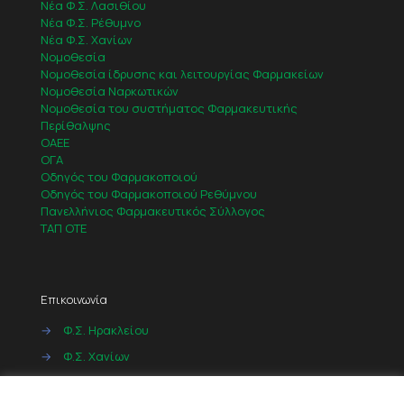
Νέα Φ.Σ. Λασιθίου
Νέα Φ.Σ. Ρέθυμνο
Νέα Φ.Σ. Χανίων
Νομοθεσία
Νομοθεσία ίδρυσης και λειτουργίας Φαρμακείων
Νομοθεσία Ναρκωτικών
Νομοθεσία του συστήματος Φαρμακευτικής
Περίθαλψης
ΟΑΕΕ
ΟΓΑ
Οδηγός του Φαρμακοποιού
Οδηγός του Φαρμακοποιού Ρεθύμνου
Πανελλήνιος Φαρμακευτικός Σύλλογος
ΤΑΠ ΟΤΕ
Επικοινωνία
→
Φ.Σ. Ηρακλείου
→
Φ.Σ. Χανίων
→
Φ.Σ. Ρεθύμνου