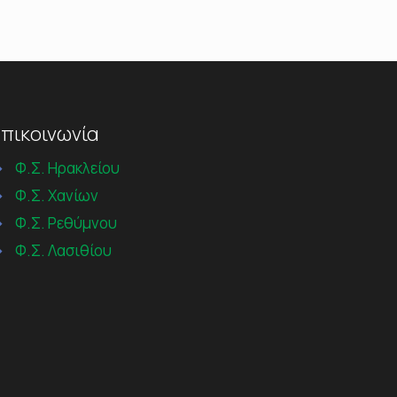
πικοινωνία
→
Φ.Σ. Ηρακλείου
→
Φ.Σ. Χανίων
→
Φ.Σ. Ρεθύμνου
→
Φ.Σ. Λασιθίου