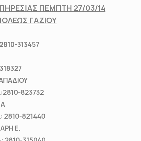
ΠΗΡΕΣΙΑΣ ΠΕΜΠΤΗ 27/03/14
ΠΟΛΕΩΣ ΓΑΖΙΟΥ
810-313457
18327
ΠΑΠΑΔΙΟΥ
810-823732
ΙΑ
2810-821440
ΑΡΗ Ε.
2810-315040