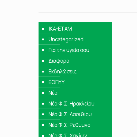
IKA-ETAM
Uncategorized
Για την υγεία σου
Διάφορα
Εκδηλώσεις
ΕΟΠΥΥ
Νέα
Νέα Φ.Σ. Ηρακλείου
Νέα Φ.Σ. Λασιθίου
Νέα Φ.Σ. Ρέθυμνο
Νέα Φ.Σ. Χανίων