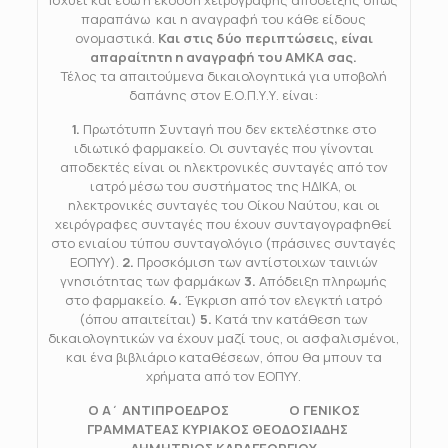
Ισχύει και εδώ η έκδοση χειρόγραφης απόδειξης όπως
παραπάνω και η αναγραφή του κάθε είδους
ονομαστικά.
Και στις δύο περιπτώσεις, είναι
απαραίτητη η αναγραφή του ΑΜΚΑ σας.
Τέλος τα απαιτούμενα δικαιολογητικά για υποβολή
δαπάνης στον Ε.Ο.Π.Υ.Υ. είναι:
1.
Πρωτότυπη Συνταγή που δεν εκτελέστηκε στο
ιδιωτικό φαρμακείο. Οι συνταγές που γίνονται
αποδεκτές είναι οι ηλεκτρονικές συνταγές από τον
ιατρό μέσω του συστήματος της ΗΔΙΚΑ, οι
ηλεκτρονικές συνταγές του Οίκου Ναύτου, και οι
χειρόγραφες συνταγές που έχουν συνταγογραφηθεί
στο ενιαίου τύπου συνταγολόγιο (πράσινες συνταγές
ΕΟΠΥΥ).
2.
Προσκόμιση των αντίστοιχων ταινιών
γνησιότητας των φαρμάκων
3.
Απόδειξη πληρωμής
στο φαρμακείο.
4.
Έγκριση από τον ελεγκτή ιατρό
(όπου απαιτείται)
5.
Kατά την κατάθεση των
δικαιολογητικών να έχουν μαζί τους, οι ασφαλισμένοι,
και ένα βιβλιάριο καταθέσεων, όπου θα μπουν τα
χρήματα από τον ΕΟΠΥΥ.
Ο Α΄ ΑΝΤΙΠΡΟΕΔΡΟΣ Ο ΓΕΝΙΚΟΣ
ΓΡΑΜΜΑΤΕΑΣ ΚΥΡΙΑΚΟΣ ΘΕΟΔΟΣΙΑΔΗΣ