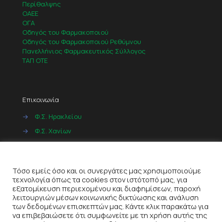
Περίθαλψης
ΟΑΕΕ
ΟΓΑ
Οδηγός του Φαρμακοποιού
Οδηγός του Φαρμακοποιού Ρεθύμνου
Πανελλήνιος Φαρμακευτικός Σύλλογος
ΤΑΠ ΟΤΕ
Επικοινωνία
→
Φ.Σ. Ηρακλείου
→
Φ.Σ. Χανίων
→
Φ.Σ. Ρεθύμνου
Cookies
→
Φ.Σ. Λασιθίου
Τόσο εμείς όσο και οι συνεργάτες μας χρησιμοποιούμε
τεχνολογία όπως τα cookies στον ιστότοπό μας, για
εξατομίκευση περιεχομένου και διαφημίσεων, παροχή
λειτουργιών μέσων κοινωνικής δικτύωσης και ανάλυση
των δεδομένων επισκεπτών μας. Κάντε κλικ παρακάτω για
να επιβεβαιώσετε ότι συμφωνείτε με τη χρήση αυτής της