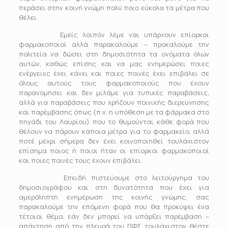
περάσει στην κοινή γνώμη πολύ ποιο εύκολα τα μέτρα που
θέλει.
Εμείς λοιπόν λέμε ναι υπάρχουν επίορκοι
φαρμακοποιοί αλλά παρακαλούμε – προκαλούμε την
πολιτεία να δώσει στη δημοσιότητα τα ονόματα όλων
αυτών, καθώς επίσης και να μας ενημερώσει ποιες
ενέργειες έχει κάνει και ποιες ποινές έχει επιβάλει σε
όλους αυτούς τους φαρμακοποιούς που έχουν
παρανομήσει και δεν μιλάμε για τυπικές παραβάσεις,
αλλά για παραβάσεις που χρήζουν ποινικής διερεύνησης
και παρέμβασης όπως (π.χ. η υπόθεση με τα φάρμακα στο
πηγάδι του Λαυρίου) που το θυμούνται κάθε φορά που
θέλουν να πάρουν κάποια μέτρα για το φαρμακείο, αλλά
ποτέ μέχρι σήμερα δεν έχει κοινοποιηθεί τουλάχιστον
επίσημα ποιος ή ποιοι ήταν οι επίορκοι φαρμακοποιοί
και ποιες ποινές τους έχουν επιβάλει.
Επειδή πιστεύουμε στο λειτούργημα του
δημοσιογράφου και στη δυνατότητα που έχει για
αμερόληπτη ενημέρωση της κοινής γνώμης, σας
παρακαλούμε την επόμενη φορά που θα προκύψει ένα
τέτοιοι θέμα, εάν δεν μπορεί να υπάρξει παρέμβαση –
απάντηση από την πλευρά του ΠΦΣ τουλάχιστον θέστε