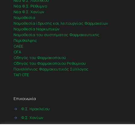
Νέα Φ.Σ. Λασιθίου
Νέα Φ.Σ. Ρέθυμνο
Νέα Φ.Σ. Χανίων
Νομοθεσία
Νομοθεσία ίδρυσης και λειτουργίας Φαρμακείων
Νομοθεσία Ναρκωτικών
Νομοθεσία του συστήματος Φαρμακευτικής
Περίθαλψης
ΟΑΕΕ
ΟΓΑ
Οδηγός του Φαρμακοποιού
Οδηγός του Φαρμακοποιού Ρεθύμνου
Πανελλήνιος Φαρμακευτικός Σύλλογος
ΤΑΠ ΟΤΕ
Επικοινωνία
→
Φ.Σ. Ηρακλείου
→
Φ.Σ. Χανίων
→
Φ.Σ. Ρεθύμνου
Cookies