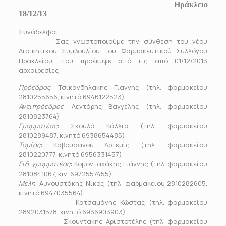
Ηράκλειο
18/12/13
Συνάδελφοι,
Σας γνωστοποιούμε την σύνθεση του νέου
Διοικητικού Συμβουλίου του Φαρμακευτικού Συλλόγου
Ηρακλείου, που προέκυψε από τις από 01/12/2013
αρχαιρεσίες.
Πρόεδρος
: Τσικανδηλάκης Γιάννης (τηλ. φαρμακείου
2810255656, κινητό 6946122523)
Αντιπρόεδρος
: Λεντάρης Βαγγέλης (τηλ. φαρμακείου
2810823764)
Γραμματέας
: Σκουλά Κάλλια (τηλ. φαρμακείου
2810289487, κινητό 6938654485)
Ταμίας
: Καβουσανού Άρτεμις (τηλ. φαρμακείου
2810220777, κινητό 6956331457)
Ειδ. γραμματέας
: Κομονταχάκης Γιάννης (τηλ. φαρμακείου
2810841067, κιν. 6972557455)
Μέλη
: Αυγουστάκης Νίκος (τηλ. φαρμακείου 2810282605,
κινητό 6947035564)
Κατσαμάνης Κώστας (τηλ. φαρμακείου
2892031578, κινητό 6936903903)
Σκουντάκης Αριστοτέλης (τηλ. φαρμακείου