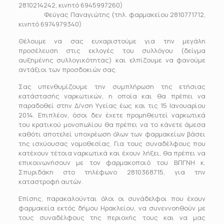
2810214242, κινητό 6945997260)
Φεύγας Παναγιώτης (τηλ. φαρμακείου 2810771712,
κινητό 6974979340)
Θέλουμε να σας ευχαριστούμε για την μεγάλη
προσέλευση στις εκλογές του συλλόγου (δείγμα
αυξημένης συλλογικότητας) και ελπίζουμε να φανούμε
αντάξιοι των προσδοκιών σας.
Σας υπενθυμίζουμε την συμπλήρωση της ετήσιας
κατάστασής ναρκωτικών, η οποία και θα πρέπει να
παραδοθεί στην Δ/νση Υγείας έως και τις 15 Ιανουαρίου
2014. Επιπλέον, όσοι δεν έχετε προμηθευτεί ναρκωτικά
του κρατικού μονοπωλίου θα πρέπει να το κάνετε άμεσα
καθότι αποτελεί υποχρέωση όλων των φαρμακείων βάσει
της ισχύουσας νομοθεσίας. Για τους συναδέλφους που
κατέχουν τέτοια ναρκωτικά και έχουν λήξει, θα πρέπει να
επικοινωνήσουν με τον φαρμακοποιό του ΒΠΓΝΗ κ.
Σπυριδάκη στο τηλέφωνο 2810368715, για την
καταστροφή αυτών.
Επίσης, παρακαλούνται όλοι οι συνάδελφοι που έχουν
φαρμακεία εκτός δήμου Ηρακλείου, να συνεννοηθούν με
τους συναδέλφους της περιοχής τους και να μας