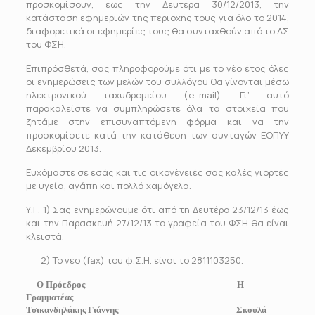
προσκομίσουν, έως την Δευτέρα 30/12/2013, την
κατάσταση εφημεριών της περιοχής τους για όλο το 2014,
διαφορετικά οι εφημερίες τους θα συνταχθούν από το ΔΣ
του ΦΣΗ.
Επιπρόσθετά, σας πληροφορούμε ότι με το νέο έτος όλες
οι ενημερώσεις των μελών του συλλόγου θα γίνονται μέσω
ηλεκτρονικού ταχυδρομείου (
e
–
mail
). Γι’ αυτό
παρακαλείστε να συμπληρώσετε όλα τα στοιχεία που
ζητάμε στην επισυναπτόμενη φόρμα και να την
προσκομίσετε κατά την κατάθεση των συνταγών ΕΟΠΥΥ
Δεκεμβρίου 2013.
Ευχόμαστε σε εσάς και τις οικογένειές σας καλές γιορτές
με υγεία, αγάπη και πολλά χαμόγελα.
Υ.Γ. 1) Σας ενημερώνουμε ότι από τη Δευτέρα 23/12/13 έως
και την Παρασκευή 27/12/13 τα γραφεία του ΦΣΗ θα είναι
κλειστά.
2) Το νέο (fax) του φ.Σ.Η. είναι το 2811103250.
Ο Πρόεδρος Η
Γραμματέας
Τσικανδηλάκης Γιάννης Σκουλά