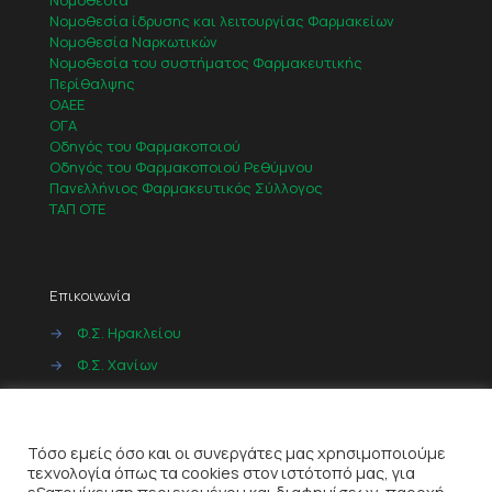
Νομοθεσία
Νομοθεσία ίδρυσης και λειτουργίας Φαρμακείων
Νομοθεσία Ναρκωτικών
Νομοθεσία του συστήματος Φαρμακευτικής
Περίθαλψης
ΟΑΕΕ
ΟΓΑ
Οδηγός του Φαρμακοποιού
Οδηγός του Φαρμακοποιού Ρεθύμνου
Πανελλήνιος Φαρμακευτικός Σύλλογος
ΤΑΠ ΟΤΕ
Επικοινωνία
→
Φ.Σ. Ηρακλείου
→
Φ.Σ. Χανίων
→
Φ.Σ. Ρεθύμνου
Cookies
→
Φ.Σ. Λασιθίου
Τόσο εμείς όσο και οι συνεργάτες μας χρησιμοποιούμε
τεχνολογία όπως τα cookies στον ιστότοπό μας, για