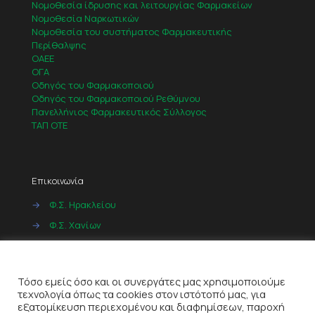
Νομοθεσία ίδρυσης και λειτουργίας Φαρμακείων
Νομοθεσία Ναρκωτικών
Νομοθεσία του συστήματος Φαρμακευτικής
Περίθαλψης
ΟΑΕΕ
ΟΓΑ
Οδηγός του Φαρμακοποιού
Οδηγός του Φαρμακοποιού Ρεθύμνου
Πανελλήνιος Φαρμακευτικός Σύλλογος
ΤΑΠ ΟΤΕ
Επικοινωνία
→
Φ.Σ. Ηρακλείου
→
Φ.Σ. Χανίων
→
Φ.Σ. Ρεθύμνου
Cookies
→
Φ.Σ. Λασιθίου
Τόσο εμείς όσο και οι συνεργάτες μας χρησιμοποιούμε
τεχνολογία όπως τα cookies στον ιστότοπό μας, για
εξατομίκευση περιεχομένου και διαφημίσεων, παροχή