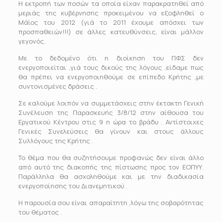
Η εκτροπή των ποσών τα οποία είχαν παρακρατηθεί από
μεριάς της κυβέρνησης προκειμένου να εξοφληθεί ο
Μάϊος του 2012 (γιά το 2011 έχουμε απόσχει των
προσπαθειών!!!) σε άλλες κατευθύνσεις, είναι μάλλον
γεγονός.
Με το δεδομένο ότι η διοίκηση του ΠΦΣ δεν
ενεργοποιείται ,γιά τους δικούς της λόγους ,είδαμε πως
θα πρέπει να ενεργοποιηθούμε σε επίπεδο Κρήτης ,με
συντονισμένες δράσεις .
Σε καλούμε λοιπόν να συμμετάσχεις στην έκτακτη Γενική
Συνέλευση της Παρασκευής 3/8/12 στην αίθουσα του
Εργατικού Κέντρου στις 9 η ώρα το βράδυ . Αντίστοιχες
Γενικές Συνελεύσεις θα γίνουν και στους άλλους
Συλλόγους της Κρήτης .
Το θέμα που θα συζητήσουμε προφανώς δεν είναι άλλο
από αυτό της διακοπής της πίστωσης προς τον ΕΟΠΥΥ.
Παράλληλα θα ασχοληθούμε και με την διαδικασία
ενεργοποίησης του Διανεμητικού .
Η παρουσία σου είναι απαραίτητη ,λόγω της σοβαρότητας
του θέματος .