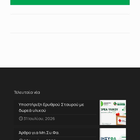
Τελευταία νέα
Υποστήριξη Ερυθρού Σταυρού με
δωρεά υλικού
31 Ιουλίου, 2026
Άρθρο για Μη.Συ.Φα.