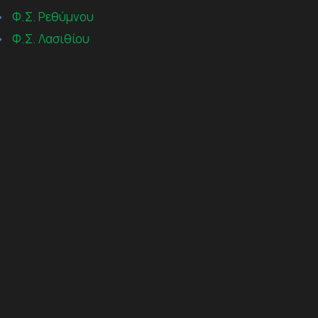
→
Φ.Σ. Ρεθύμνου
→
Φ.Σ. Λασιθίου