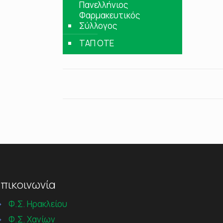
Πανελλήνιος
Φαρμακευτικός
Σύλλογος
ΤΑΠ ΟΤΕ
πικοινωνία
→
Φ.Σ. Ηρακλείου
→
Φ.Σ. Χανίων