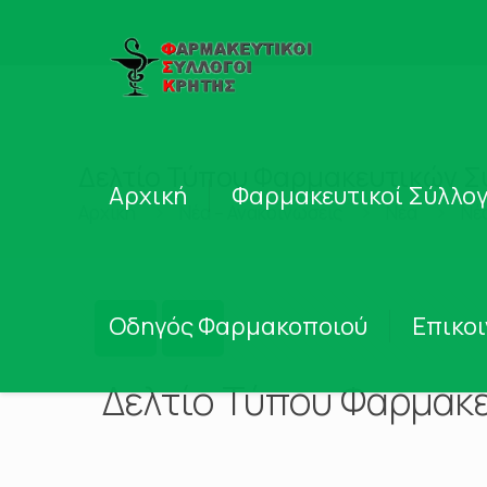
Δελτίο Τύπου Φαρμακευτικών Σ
Αρχική
Φαρμακευτικοί Σύλλογ
Αρχική
Νέα – Ανακοινώσεις
Νέα
Νέ
Οδηγός Φαρμακοποιού
Επικο
Δελτίο Τύπου Φαρμακ