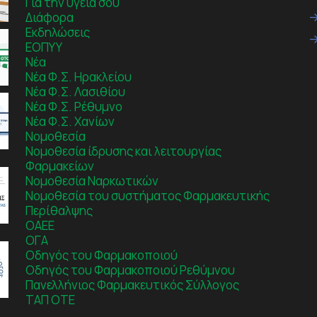
Για την υγεία σου
Διάφορα
Εκδηλώσεις
ΕΟΠΥΥ
Νέα
Νέα Φ.Σ. Ηρακλείου
Νέα Φ.Σ. Λασιθίου
Νέα Φ.Σ. Ρέθυμνο
Νέα Φ.Σ. Χανίων
Νομοθεσία
Νομοθεσία ίδρυσης και λειτουργίας
Φαρμακείων
Νομοθεσία Ναρκωτικών
Νομοθεσία του συστήματος Φαρμακευτικής
Περίθαλψης
ΟΑΕΕ
ΟΓΑ
Οδηγός του Φαρμακοποιού
Οδηγός του Φαρμακοποιού Ρεθύμνου
Πανελλήνιος Φαρμακευτικός Σύλλογος
ΤΑΠ ΟΤΕ