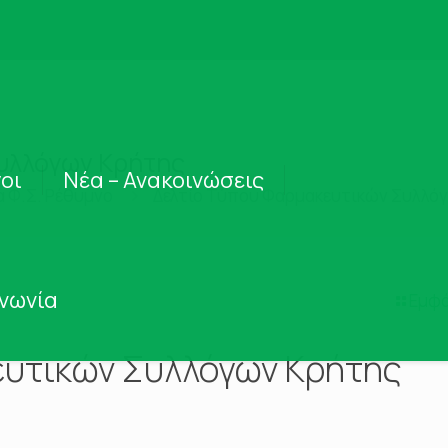
υλλόγων Κρήτης
οι
Νέα – Ανακοινώσεις
α Φ.Σ. Ρέθυμνο
Δελτίο Τύπου Φαρμακευτικών Συλλό
ινωνία
Εμφά
ευτικών Συλλόγων Κρήτης