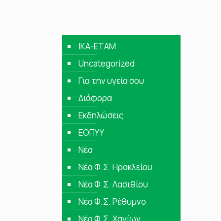
IKA-ETAM
Uncategorized
Για την υγεία σου
Διάφορα
Εκδηλώσεις
ΕΟΠΥΥ
Νέα
Νέα Φ.Σ. Ηρακλείου
Νέα Φ.Σ. Λασιθίου
Νέα Φ.Σ. Ρέθυμνο
Νέα Φ.Σ. Χανίων