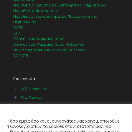
Νομοθεσία ίδρυσης και λειτουργίας Φαρμακείων
Νομοθεσία Ναρκωτικών
Νομοθεσία του συστήματος Φαρμακευτικής
Περίθαλψης
ΟΑΕΕ
ΟΓΑ
Οδηγός του Φαρμακοποιού
Οδηγός του Φαρμακοποιού Ρεθύμνου
Πανελλήνιος Φαρμακευτικός Σύλλογος
ΤΑΠ ΟΤΕ
Επικοινωνία
→
Φ.Σ. Ηρακλείου
→
Φ.Σ. Χανίων
→
Φ.Σ. Ρεθύμνου
Cookies
→
Φ.Σ. Λασιθίου
Τόσο εμείς όσο και οι συνεργάτες μας χρησιμοποιούμε
τεχνολογία όπως τα cookies στον ιστότοπό μας, για
εξατομίκευση περιεχομένου και διαφημίσεων, παροχή