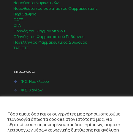
Νομοθεσία Ναρκωτικών
Νομοθεσία του συστήματος Φαρμακευτικής
Περίθαλψης
ΟΑΕΕ
ΟΓΑ
Οδηγός του Φαρμακοποιού
Οδηγός του Φαρμακοποιού Ρεθύμνου
Πανελλήνιος Φαρμακευτικός Σύλλογος
ΤΑΠ ΟΤΕ
Επικοινωνία
→
Φ.Σ. Ηρακλείου
→
Φ.Σ. Χανίων
→
Φ.Σ. Ρεθύμνου
Cookies
→
Φ.Σ. Λασιθίου
Τόσο εμείς όσο και οι συνεργάτες μας χρησιμοποιούμε
τεχνολογία όπως τα cookies στον ιστότοπό μας, για
εξατομίκευση περιεχομένου και διαφημίσεων, παροχή
λειτουργιών μέσων κοινωνικής δικτύωσης και ανάλυση