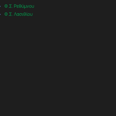
→
Φ.Σ. Ρεθύμνου
→
Φ.Σ. Λασιθίου