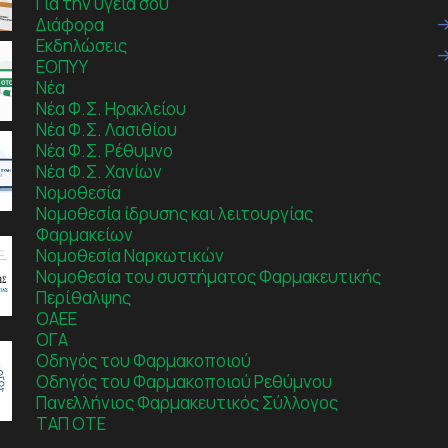
Για την υγεία σου
Διάφορα
Εκδηλώσεις
ΕΟΠΥΥ
Νέα
Νέα Φ.Σ. Ηρακλείου
Νέα Φ.Σ. Λασιθίου
Νέα Φ.Σ. Ρέθυμνο
Νέα Φ.Σ. Χανίων
Νομοθεσία
Νομοθεσία ίδρυσης και λειτουργίας
Φαρμακείων
Νομοθεσία Ναρκωτικών
Νομοθεσία του συστήματος Φαρμακευτικής
Περίθαλψης
ΟΑΕΕ
ΟΓΑ
Οδηγός του Φαρμακοποιού
Οδηγός του Φαρμακοποιού Ρεθύμνου
Πανελλήνιος Φαρμακευτικός Σύλλογος
ΤΑΠ ΟΤΕ