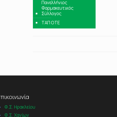
Πανελλήνιος
Φαρμακευτικός
Σύλλογος
ΤΑΠ ΟΤΕ
πικοινωνία
→
Φ.Σ. Ηρακλείου
→
Φ.Σ. Χανίων