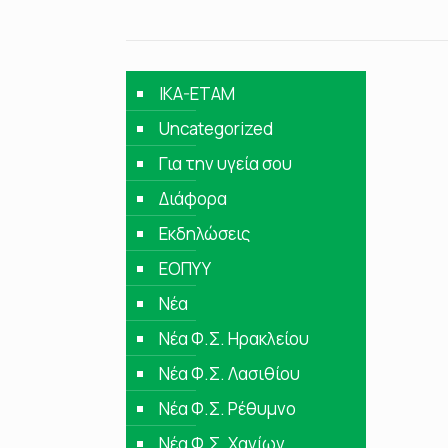
IKA-ETAM
Uncategorized
Για την υγεία σου
Διάφορα
Εκδηλώσεις
ΕΟΠΥΥ
Νέα
Νέα Φ.Σ. Ηρακλείου
Νέα Φ.Σ. Λασιθίου
Νέα Φ.Σ. Ρέθυμνο
Νέα Φ.Σ. Χανίων