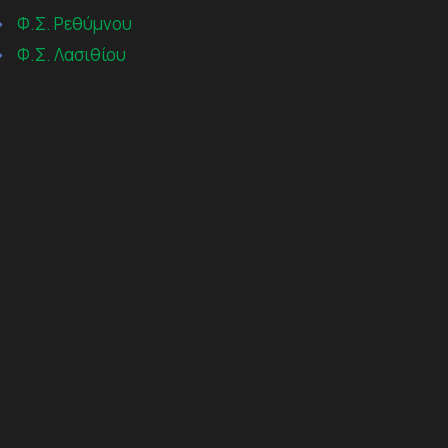
→
Φ.Σ. Ρεθύμνου
→
Φ.Σ. Λασιθίου