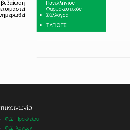
Πανελλήνιος
 βεβαίωση
Φαρμακευτικός
ετοιμαστεί
Σύλλογος
ενημερωθεί
ΤΑΠ ΟΤΕ
πικοινωνία
→
Φ.Σ. Ηρακλείου
→
Φ.Σ. Χανίων