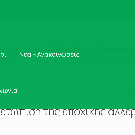
 της εποχικής αλλεργίας στο Φαρμακε
οι
Νέα – Ανακοινώσεις
α Φ.Σ. Χανίων
3o Σεμινάριο: «Η αντιμετώπιση της επ
ινωνία
Εμφά
μετώπιση της εποχικής αλλε