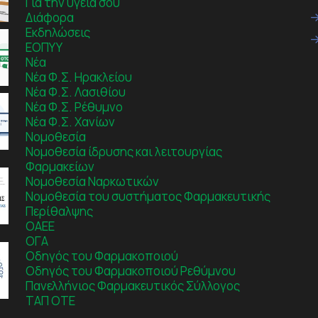
Για την υγεία σου
Διάφορα
Εκδηλώσεις
ΕΟΠΥΥ
Νέα
Νέα Φ.Σ. Ηρακλείου
Νέα Φ.Σ. Λασιθίου
Νέα Φ.Σ. Ρέθυμνο
Νέα Φ.Σ. Χανίων
Νομοθεσία
Νομοθεσία ίδρυσης και λειτουργίας
Φαρμακείων
Νομοθεσία Ναρκωτικών
Νομοθεσία του συστήματος Φαρμακευτικής
Περίθαλψης
ΟΑΕΕ
ΟΓΑ
Οδηγός του Φαρμακοποιού
Οδηγός του Φαρμακοποιού Ρεθύμνου
Πανελλήνιος Φαρμακευτικός Σύλλογος
ΤΑΠ ΟΤΕ