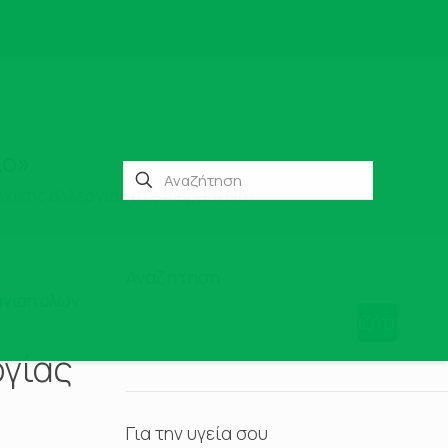
ίο»
οχικής αλλεργίας στο Φαρμακείο»
Αναζήτηση
νιση όλων
Αναζήτηση
ργίας
Για την υγεία σου