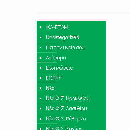
IKA-ETAM
Uncategorized
Για την υγεία σου
Διάφορα
Εκδηλώσεις
ΕΟΠΥΥ
Νέα
Νέα Φ.Σ. Ηρακλείου
Νέα Φ.Σ. Λασιθίου
Νέα Φ.Σ. Ρέθυμνο
Νέα Φ.Σ. Χανίων