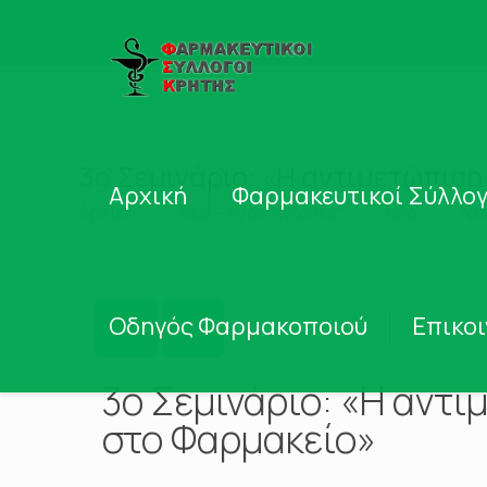
3o Σεμινάριο: «Η αντιμετώπιση
Αρχική
Φαρμακευτικοί Σύλλογ
Αρχική
Νέα – Ανακοινώσεις
Νέα
Νέ
Οδηγός Φαρμακοποιού
Επικο
3o Σεμινάριο: «Η αντι
στο Φαρμακείο»