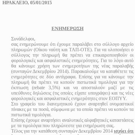
ΗΡΑΚΛΕΙΟ, 05/01/2015
ΕΝΗΜΕΡΩΣΗ
Συνάδελφοι,
σας ενημερώνουμε ότι έχουμε παραλάβει στο σύλλογο αρχείο
πληρωμών (Οίκου ναύτη και ΤΑΠ-ΟΤΕ). Για να υλοποιήσει ο
σύλλογος την πληρωμή θα πρέπει να επικαιροποιηθούν οι
φορολογικές και ασφαλιστικές ενημερότητες. Για το λόγο αυτό
θα κάνουμε χρήση των ενημεροτήτων της νέας παραλαβής
(συνταγών Δεκεμβρίου 2014). Παρακαλούμε να καταθέτετε τις
ενημερότητες σε δύο αντίγραφα. Επίσης για να κάνουμε την
πληρωμή θα πρέπει να κοπούν πιστωτικά τιμολόγια για την
έκπτωση (
rebate
3,5%) και να αποσταλούν μαζί με τις
υπεύθυνες δηλώσεις (τις οποίες είχατε υπογράψει) και τις νέες
φορολογικές και ασφαλιστικές ενημερότητες στον ΕΟΠΥΥ.
Στο γραφείο του διανεμητικού έχουν αναρτηθεί ονομαστικοί
πίνακες με τα ποσά, σύμφωνα με τα οποία πρέπει να κοπούν τα
πιστωτικά τιμολόγια.
Επίσης έχουμε αναρτήσει αναλυτικές αλφαβητικές καταστάσεις
με τα τιμολόγια που πληρώνεστε για ενημέρωση σας.
Τέλος για την κατάθεση συνταγών Δεκεμβρίου 2014
ισχύει ότι