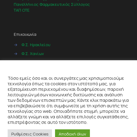
Πανελλήνιος Φαρμακευτικός Σύλλογος
ΤΑΠ ΟΤΕ
Επικοινωνία
→
Φ.Σ. Ηρακλείου
→
Φ.Σ. Χανίων
→
Φ.Σ. Ρεθύμνου
Cookies
→
Φ.Σ. Λασιθίου
Τόσο εμείς όσο και οι συνεργάτες μας χρησιμοποιούμε
τεχνολογία όπως τα cookies στον ιστότοπό μας, για
εξατομίκευση περιεχομένου και διαφημίσεων, παροχή
λειτουργιών μέσων κοινωνικής δικτύωσης και ανάλυση
των δεδομένων επισκεπτών μας. Κάντε κλικ παρακάτω για
να επιβεβαιώσετε ότι συμφωνείτε με τη χρήση αυτής της
τεχνολογίας στο web. Οποιαδήποτε στιγμή, μπορείτε να
αλλάξετε γνώμη και να αλλάξετε επιλογές συγκατάθεσης,
© 2022
ITeQ AE
| All Rights Reserved |
Όροι Χρήσης
|
επιστρέφοντας σε αυτό τον ιστότοπο.
Πολιτική Απορρήτου
Ρυθμίσεις Cookies
Αποδοχή όλων