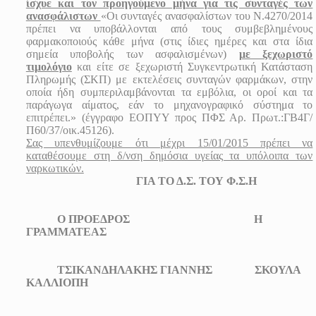
ίσχυε και τον προηγούμενο μήνα για τις συνταγές των
ανασφάλιστων
«Οι συνταγές ανασφαλίστων του Ν.4270/2014
πρέπει να υποβάλλονται από τους συμβεβλημένους
φαρμακοποιούς κάθε μήνα (στις ίδιες ημέρες και στα ίδια
σημεία υποβολής των ασφαλισμένων)
με ξεχωριστό
τιμολόγιο
και είτε σε ξεχωριστή Συγκεντρωτική Κατάσταση
Πληρωμής (ΣΚΠ) με εκτελέσεις συνταγών φαρμάκων, στην
οποία ήδη συμπεριλαμβάνονται τα εμβόλια, οι οροί και τα
παράγωγα αίματος, εάν το μηχανογραφικό σύστημα το
επιτρέπει.» (έγγραφο ΕΟΠΥΥ προς ΠΦΣ Αρ. Πρωτ.:ΓΒ4Γ/
Π60/37/οικ.45126).
Σας υπενθυμίζουμε ότι μέχρι 15/01/2015 πρέπει να
καταθέσουμε στη δ/νση δημόσια υγείας τα υπόλοιπα των
ναρκωτικών.
ΓΙΑ ΤΟ Δ.Σ. ΤΟΥ Φ.Σ.Η
Ο ΠΡΟΕΔΡΟΣ Η
ΓΡΑΜΜΑΤΕΑΣ
ΤΣΙΚΑΝΔΗΛΑΚΗΣ ΓΙΑΝΝΗΣ ΣΚΟΥΛΑ
ΚΑΛΛΙΟΠΗ