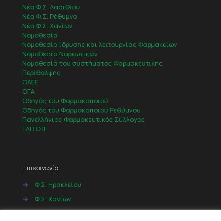
Νέα Φ.Σ. Λασιθίου
Νέα Φ.Σ. Ρέθυμνο
Νέα Φ.Σ. Χανίων
Νομοθεσία
Νομοθεσία ίδρυσης και λειτουργίας Φαρμακείων
Νομοθεσία Ναρκωτικών
Νομοθεσία του συστήματος Φαρμακευτικής
Περίθαλψης
ΟΑΕΕ
ΟΓΑ
Οδηγός του Φαρμακοποιού
Οδηγός του Φαρμακοποιού Ρεθύμνου
Πανελλήνιος Φαρμακευτικός Σύλλογος
ΤΑΠ ΟΤΕ
Επικοινωνία
→
Φ.Σ. Ηρακλείου
→
Φ.Σ. Χανίων
→
Φ.Σ. Ρεθύμνου