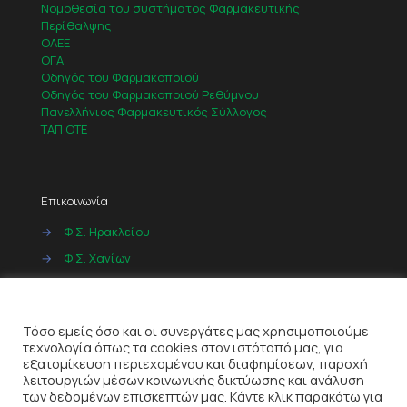
Νομοθεσία του συστήματος Φαρμακευτικής
Περίθαλψης
ΟΑΕΕ
ΟΓΑ
Οδηγός του Φαρμακοποιού
Οδηγός του Φαρμακοποιού Ρεθύμνου
Πανελλήνιος Φαρμακευτικός Σύλλογος
ΤΑΠ ΟΤΕ
Επικοινωνία
→
Φ.Σ. Ηρακλείου
→
Φ.Σ. Χανίων
→
Φ.Σ. Ρεθύμνου
Cookies
→
Φ.Σ. Λασιθίου
Τόσο εμείς όσο και οι συνεργάτες μας χρησιμοποιούμε
τεχνολογία όπως τα cookies στον ιστότοπό μας, για
εξατομίκευση περιεχομένου και διαφημίσεων, παροχή
λειτουργιών μέσων κοινωνικής δικτύωσης και ανάλυση
των δεδομένων επισκεπτών μας. Κάντε κλικ παρακάτω για