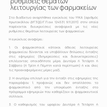
ρυθμίσεις θεμάτων
λειτουργίας των φαρμακείων
Στο διαδίκτυο αναρτήθηκε εγκύκλιος του ΥΥΚΑ (αριθμός
πρωτοκόλλου ΔΥΓ3(β)/Γ.Π.οικ 124531, 9.11.2011) στην οποία
παρέχονται διευκρινίσεις αναφορικά με τις νέες
ρυθμίσεις θεμάτων λειτουργίας των φαρμακείων.
Η εγκύκλιος αναφέρει:
1. Οι φαρμακοποιοί κάτοχοι άδειας λειτουργίας
φαρμακείου δύνανται να υποβάλλουν δηλώσεις ένταξης
στις εφημερίες (διημερεύσεις και διανυκτερεύσεις)
επιλέγοντας οποιαδήποτε μέρα, Δευτέρα ή Τετάρτη ή
Σάββατο (ή Τρίτη ή Πέμπτη κατά περίπτωση) ή και όλες
τις προαναφερόμενες μέρες μαζί.
2. Η ανωτέρω επιλογή για την ένταξη στις εφημερίες της
παραγράφου 1, προφανώς και δεν απαλλάσσει το
φαρμακοποιό από την υποχρέωση ένταξης στο
πρόγραμμα εφημεριών που καθορίζουν οι φαρμακευτικοί
σύλλογοι.
3. Ο καθορισμός του ωραρίου Δευτέρα ή Τετάρτη ή