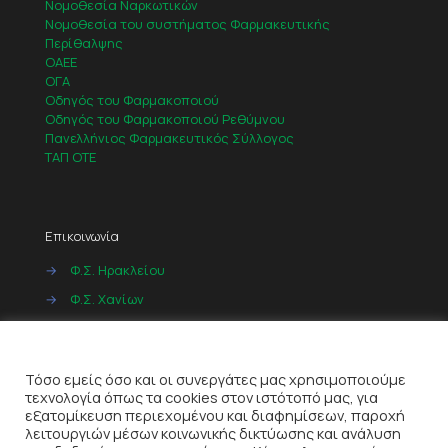
Νομοθεσία Ναρκωτικών
Νομοθεσία του συστήματος Φαρμακευτικής
Περίθαλψης
ΟΑΕΕ
ΟΓΑ
Οδηγός του Φαρμακοποιού
Οδηγός του Φαρμακοποιού Ρεθύμνου
Πανελλήνιος Φαρμακευτικός Σύλλογος
ΤΑΠ ΟΤΕ
Επικοινωνία
→
Φ.Σ. Ηρακλείου
→
Φ.Σ. Χανίων
→
Φ.Σ. Ρεθύμνου
Cookies
→
Φ.Σ. Λασιθίου
Τόσο εμείς όσο και οι συνεργάτες μας χρησιμοποιούμε
τεχνολογία όπως τα cookies στον ιστότοπό μας, για
εξατομίκευση περιεχομένου και διαφημίσεων, παροχή
λειτουργιών μέσων κοινωνικής δικτύωσης και ανάλυση