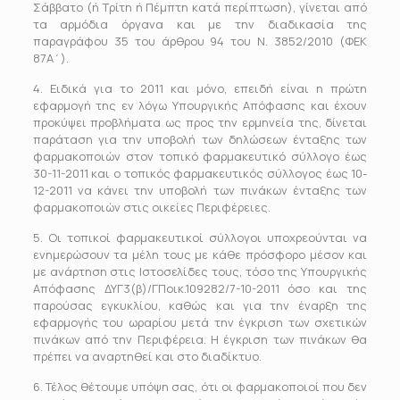
Σάββατο (ή Τρίτη ή Πέμπτη κατά περίπτωση), γίνεται από
τα αρμόδια όργανα και με την διαδικασία της
παραγράφου 35 του άρθρου 94 του Ν. 3852/2010 (ΦΕΚ
87Α΄).
4. Ειδικά για το 2011 και μόνο, επειδή είναι η πρώτη
εφαρμογή της εν λόγω Υπουργικής Απόφασης και έχουν
προκύψει προβλήματα ως προς την ερμηνεία της, δίνεται
παράταση για την υποβολή των δηλώσεων ένταξης των
φαρμακοποιών στον τοπικό φαρμακευτικό σύλλογο έως
30-11-2011 και ο τοπικός φαρμακευτικός σύλλογος έως 10-
12-2011 να κάνει την υποβολή των πινάκων ένταξης των
φαρμακοποιών στις οικείες Περιφέρειες.
5. Οι τοπικοί φαρμακευτικοί σύλλογοι υποχρεούνται να
ενημερώσουν τα μέλη τους με κάθε πρόσφορο μέσον και
με ανάρτηση στις Ιστοσελίδες τους, τόσο της Υπουργικής
Απόφασης ΔΥΓ3(β)/ΓΠοικ.109282/7-10-2011 όσο και της
παρούσας εγκυκλίου, καθώς και για την έναρξη της
εφαρμογής του ωραρίου μετά την έγκριση των σχετικών
πινάκων από την Περιφέρεια. Η έγκριση των πινάκων θα
πρέπει να αναρτηθεί και στο διαδίκτυο.
6. Τέλος θέτουμε υπόψη σας, ότι οι φαρμακοποιοί που δεν