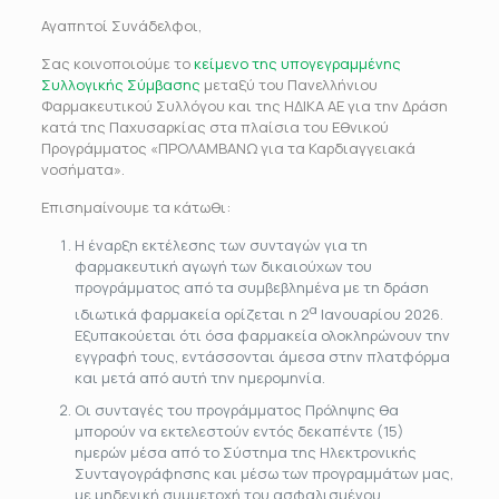
Αγαπητοί Συνάδελφοι,
Σας κοινοποιούμε το
κείμενο της υπογεγραμμένης
Συλλογικής Σύμβασης
μεταξύ του Πανελλήνιου
Φαρμακευτικού Συλλόγου και της ΗΔΙΚΑ ΑΕ για την Δράση
κατά της Παχυσαρκίας στα πλαίσια του Εθνικού
Προγράμματος «ΠΡΟΛΑΜΒΑΝΩ για τα Καρδιαγγειακά
νοσήματα».
Επισημαίνουμε τα κάτωθι:
Η έναρξη εκτέλεσης των συνταγών για τη
φαρμακευτική αγωγή των δικαιούχων του
προγράμματος από τα συμβεβλημένα με τη δράση
α
ιδιωτικά φαρμακεία ορίζεται η 2
Ιανουαρίου 2026.
Εξυπακούεται ότι όσα φαρμακεία ολοκληρώνουν την
εγγραφή τους, εντάσσονται άμεσα στην πλατφόρμα
και μετά από αυτή την ημερομηνία.
Οι συνταγές του προγράμματος Πρόληψης θα
μπορούν να εκτελεστούν εντός δεκαπέντε (15)
ημερών μέσα από το Σύστημα της Ηλεκτρονικής
Συνταγογράφησης και μέσω των προγραμμάτων μας,
με μηδενική συμμετοχή του ασφαλισμένου.