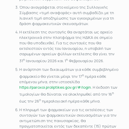
Όπου αναγράφεται στο κείμενο της Συλλογικής
Σύμβασης «τιμή αναφοράς» αυτή συμβαδίζει με τη
λιανική τιμή αποζημίωσης των εγκεκριμένων για τη
δράση φαρμακευτικών σκευασμάτων.
Η εκτέλεση της συνταγής θα αναρτάται ως αρχείο
ηλεκτρονικά στην πλατφόρμα της ΗΔΙΚΑ σε σημείο
που θα υποδειχθεί. Για τις συνταγές που θα
εκτελεστούν εντός του Ιανουαρίου, η υποβολή των
σαρωμένων αρχείων φύλλων εκτέλεσης θα γίνει την
η
η
31
Ιανουαρίου 2026 και 1
Φεβρουαρίου 2026.
Η ανάρτηση των δικαιωμάτων για κάθε συμβεβλημένο
η
φαρμακείο θα γίνεται μέχρι την 17
ημέρα κάθε
επόμενου μήνα, στην ιστοσελίδα
https://paroxoi.proliptikes.gov.gr/#/login
. Η έκδοση των
η
τιμολογίων θα δύναται να ολοκληρωθεί από την 16
η
έως την 26
ημερολογιακή ημέρα κάθε μήνα.
Η πληρωμή των φαρμακείων για τις εκτελέσεις των
συνταγών των φαρμακευτικών σκευασμάτων για την
αντιμετώπιση της παχυσαρκίας, θα
πραγματοποιείται εντός των δεκαπέντε (15) πρώτων