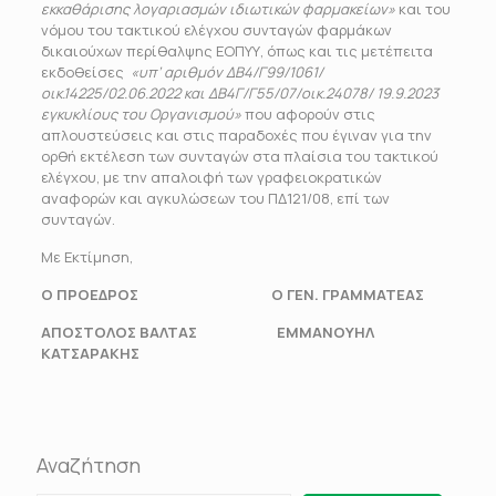
εκκαθάρισης λογαριασμών ιδιωτικών φαρμακείων»
και του
νόμου του τακτικού ελέγχου συνταγών φαρμάκων
δικαιούχων περίθαλψης ΕΟΠΥΥ, όπως και τις μετέπειτα
εκδοθείσες
«υπ’ αριθμόν ΔΒ4/Γ99/1061/
οικ.14225/02.06.2022 και ΔΒ4Γ/Γ55/07/οικ.24078/ 19.9.2023
εγκυκλίους του Οργανισμού»
που αφορούν στις
απλουστεύσεις και στις παραδοχές που έγιναν για την
ορθή εκτέλεση των συνταγών στα πλαίσια του τακτικού
ελέγχου, με την απαλοιφή των γραφειοκρατικών
αναφορών και αγκυλώσεων του ΠΔ121/08, επί των
συνταγών.
Με Εκτίμηση,
Ο ΠΡΟΕΔΡΟΣ Ο ΓΕΝ. ΓΡΑΜΜΑΤΕΑΣ
ΑΠΟΣΤΟΛΟΣ ΒΑΛΤΑΣ ΕΜΜΑΝΟΥΗΛ
ΚΑΤΣΑΡΑΚΗΣ
Αναζήτηση