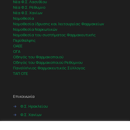
Νέα Φ.Σ. Λασιθίου
Νέα Φ.Σ. Ρέθυμνο
Νέα Φ.Σ. Χανίων
Νομοθεσία
Νομοθεσία ίδρυσης και λειτουργίας Φαρμακείων
Νομοθεσία Ναρκωτικών
Νομοθεσία του συστήματος Φαρμακευτικής
Περίθαλψης
ΟΑΕΕ
ΟΓΑ
Οδηγός του Φαρμακοποιού
Οδηγός του Φαρμακοποιού Ρεθύμνου
Πανελλήνιος Φαρμακευτικός Σύλλογος
ΤΑΠ ΟΤΕ
Επικοινωνία
→
Φ.Σ. Ηρακλείου
→
Φ.Σ. Χανίων
→
Φ.Σ. Ρεθύμνου