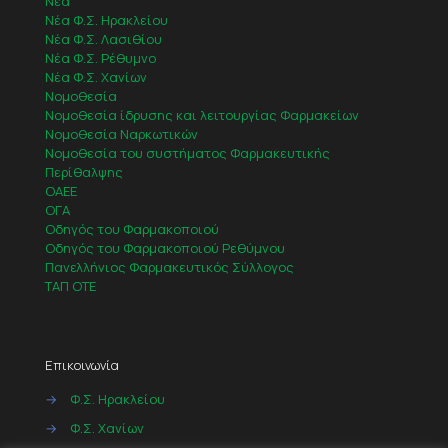
Νέα
Νέα Φ.Σ. Ηρακλείου
Νέα Φ.Σ. Λασιθίου
Νέα Φ.Σ. Ρέθυμνο
Νέα Φ.Σ. Χανίων
Νομοθεσία
Νομοθεσία ίδρυσης και λειτουργίας Φαρμακείων
Νομοθεσία Ναρκωτικών
Νομοθεσία του συστήματος Φαρμακευτικής
Περίθαλψης
ΟΑΕΕ
ΟΓΑ
Οδηγός του Φαρμακοποιού
Οδηγός του Φαρμακοποιού Ρεθύμνου
Πανελλήνιος Φαρμακευτικός Σύλλογος
ΤΑΠ ΟΤΕ
Επικοινωνία
→
Φ.Σ. Ηρακλείου
→
Φ.Σ. Χανίων