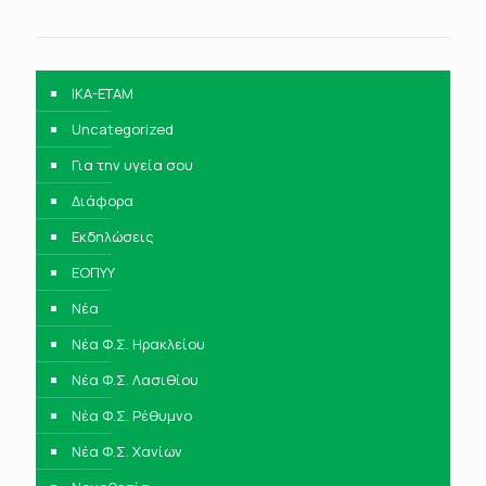
IKA-ETAM
Uncategorized
Για την υγεία σου
Διάφορα
Εκδηλώσεις
ΕΟΠΥΥ
Νέα
Νέα Φ.Σ. Ηρακλείου
Νέα Φ.Σ. Λασιθίου
Νέα Φ.Σ. Ρέθυμνο
Νέα Φ.Σ. Χανίων