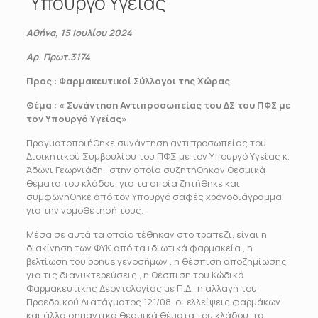
Υπουργό Υγείας
Αθήνα, 15 Ιουλίου 2024
Αρ. Πρωτ.3174
Προς : Φαρμακευτικοί Σύλλογοι της Χώρας
Θέμα : « Συνάντηση Αντιπροσωπείας του ΔΣ του ΠΦΣ με
τον Υπουργό Υγείας»
Πραγματοποιήθηκε συνάντηση αντιπροσωπείας του
Διοικητικού Συμβουλίου του ΠΦΣ με τον Υπουργό Υγείας κ.
Άδωνι Γεωργιάδη , στην οποία συζητήθηκαν θεσμικά
θέματα του κλάδου, για τα οποία ζητήθηκε και
συμφωνήθηκε από τον Υπουργό σαφές χρονοδιάγραμμα
για την νομοθέτησή τους.
Μέσα σε αυτά τα οποία τέθηκαν στο τραπέζι, είναι η
διακίνηση των ΦΥΚ από τα ιδιωτικά φαρμακεία , η
βελτίωση του bonus γενοσήμων , η θέσπιση αποζημίωσης
για τις διανυκτερεύσεις , η θέσπιση του Κώδικά
Φαρμακευτικής Δεοντολογίας με Π.Δ., η αλλαγή του
Προεδρικού Διατάγματος 121/08, οι ελλείψεις φαρμάκων
και άλλα σημαντικά θεσμικά θέματα του κλάδου, τα