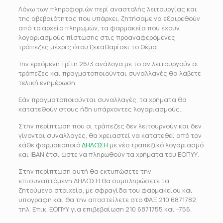
Λόγω των πληροφοριών περί αναστολής λειτουργίας και
της αβεβαιότητας που υπάρχει, ζητήσαμε να εξαιρεθούν
από το αρχείο πληρωμών, τα φαρμακεία που έχουν
λογαριασμούς πίστωσης στις προαναφερόμενες
τράπεζες μέχρις ότου ξεκαθαρίσει το θέμα.
Την ερχόμενη Τρίτη 26/3 ανάλογα με το αν λειτουργούν οι
τράπεζες και πραγματοποιούνται συναλλαγές θα λάβετε
τελική ενημέρωση.
Εάν πραγματοποιούνται συναλλαγές, τα χρήματα θα
κατατεθούν στους ήδη υπάρχοντες λογαριασμούς.
Στην περίπτωση που οι τράπεζες δεν λειτουργούν και δεν
γίνονται συναλλαγές, θα χρειαστεί να κατατεθεί από τον
κάθε φαρμακοποιό
ΔΗΛΩΣΗ
με νέο τραπεζικό λογαριασμό
και ΙΒΑΝ έτσι ώστε να πληρωθούν τα χρήματα του ΕΟΠΥΥ.
Στην περίπτωση αυτή θα εκτυπώσετε την
επισυναπτόμενη ΔΗΛΩΣΗ θα συμπληρώσετε τα
ζητούμενα στοιχεία, με σφραγίδα του φαρμακείου και
υπογραφή και θα την αποστείλετε στο ΦΑΞ 210 6871782,
τηλ. Επικ. ΕΟΠΥΥ για επιβεβαίωση 210 6871755 και -756.