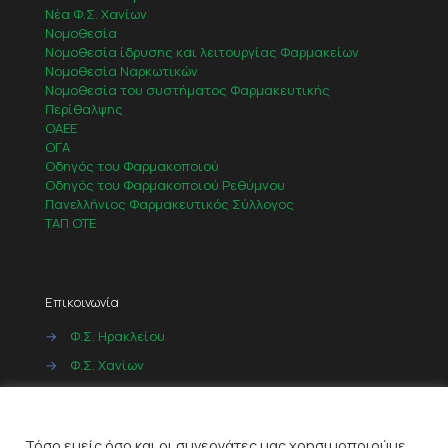
Νέα Φ.Σ. Χανίων
Νομοθεσία
Νομοθεσία ίδρυσης και λειτουργίας Φαρμακείων
Νομοθεσία Ναρκωτικών
Νομοθεσία του συστήματος Φαρμακευτικής
Περίθαλψης
ΟΑΕΕ
ΟΓΑ
Οδηγός του Φαρμακοποιού
Οδηγός του Φαρμακοποιού Ρεθύμνου
Πανελλήνιος Φαρμακευτικός Σύλλογος
ΤΑΠ ΟΤΕ
Επικοινωνία
→
Φ.Σ. Ηρακλείου
→
Φ.Σ. Χανίων
→
Φ.Σ. Ρεθύμνου
Cookies
→
Φ.Σ. Λασιθίου
Τόσο εμείς όσο και οι συνεργάτες μας χρησιμοποιούμε