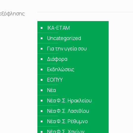
 εξόφλησης
IKA-ETAM
Uncategorized
Για την υγεία σου
Διάφορα
Εκδηλώσεις
ΕΟΠΥΥ
Νέα
Νέα Φ.Σ. Ηρακλείου
Νέα Φ.Σ. Λασιθίου
Νέα Φ.Σ. Ρέθυμνο
Νέα Φ.Σ. Χανίων