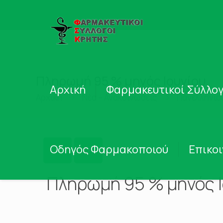
Πληρωμή 95 % μηνός Ιουνίου
Αρχική
Φαρμακευτικοί Σύλλογ
Αρχική
Νέα – Ανακοινώσεις
Πανελλήνιο
Οδηγός Φαρμακοποιού
Επικο
Πληρωμή 95 % μηνός Ι