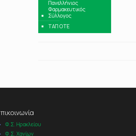
Πανελλήνιος
Φαρμακευτικός
Σύλλογος
ΤΑΠ ΟΤΕ
πικοινωνία
→
Φ.Σ. Ηρακλείου
→
Φ.Σ. Χανίων