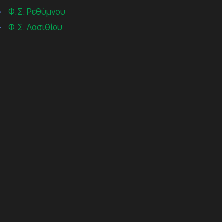
→
Φ.Σ. Ρεθύμνου
→
Φ.Σ. Λασιθίου