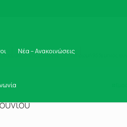
οι
Νέα – Ανακοινώσεις
ς Φαρμακευτικός Σύλλογος
Πληρωμή 95 % μηνός Ιου
ινωνία
Εμφά
ουνίου