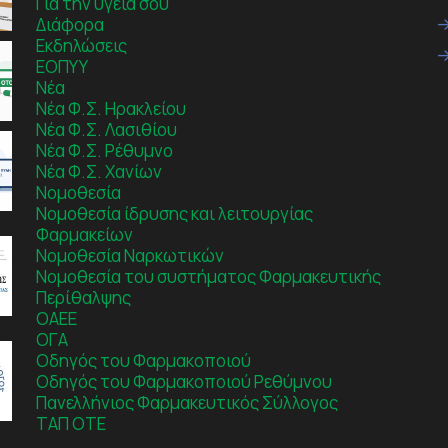
Για την υγεία σου
Διάφορα
Εκδηλώσεις
ΕΟΠΥΥ
Νέα
Νέα Φ.Σ. Ηρακλείου
Νέα Φ.Σ. Λασιθίου
Νέα Φ.Σ. Ρέθυμνο
Νέα Φ.Σ. Χανίων
Νομοθεσία
Νομοθεσία ίδρυσης και λειτουργίας
Φαρμακείων
Νομοθεσία Ναρκωτικών
Νομοθεσία του συστήματος Φαρμακευτικής
Περίθαλψης
ΟΑΕΕ
ΟΓΑ
Οδηγός του Φαρμακοποιού
Οδηγός του Φαρμακοποιού Ρεθύμνου
Πανελλήνιος Φαρμακευτικός Σύλλογος
ΤΑΠ ΟΤΕ